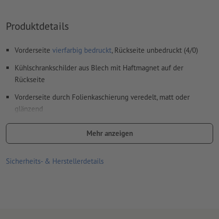
Produktdetails
Vorderseite
vierfarbig bedruckt
, Rückseite unbedruckt (4/0)
Kühlschrankschilder aus Blech mit Haftmagnet auf der
Rückseite
Vorderseite durch Folienkaschierung veredelt, matt oder
glänzend
Für kreisförmige Druckmotive empfehlen wir Buttons ab einer
Mehr anzeigen
Größe von 37 mm, da solche Motive auf 25-mm-Buttons
produktionstechnisch bedingt dezentriert wirken können.
Sicherheits- & Herstellerdetails
Bitte beachten Sie, dass in Ihren Druckdaten auf jeder Seite ein
Umklapprand von zusätzlich 5 mm zum Endformat angelegt
sein sollte.
Für jeden Druckauftrag kann nur ein Motiv hochgeladen