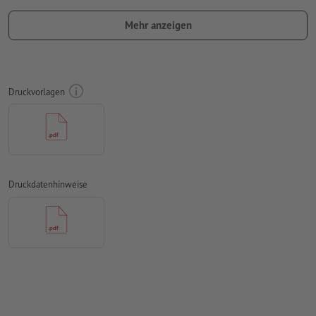
Anschnitt.
Mehr anzeigen
Schriftgröße: mindestens 8 Pt
Auflösung:
300 dpi
Schriften
müssen vollständig eingebettet oder in Kurven
Druckvorlagen
konvertiert werden
Farbmodus:
CMYK, FOGRA51 (PSO Coated v3) für gestrichene
Papiere, FOGRA52 (PSO Uncoated v3 FOGRA52) für
ungestrichene Papiere
Druckdatenhinweise
Rechtschreib- und Satzfehler
werden von uns nicht geprüft
Überdruckeneinstellungen
werden von uns nicht geprüft
Kommentare
werden gelöscht und nicht gedruckt
Inhalte von
Formularfeldern
werden mitgedruckt
Wie lege ich Druckdaten richtig an?