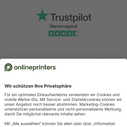
werden.
Hervorragend
Wir nutzen Trustpilot als unabhängigen Dienstleister für die Einholung von
Bewertungen. Welche Maßnahmen Trustpilot trifft, um sicherzustellen, dass
es sich um echte Bewertungen handelt, finden Sie
hier
.
Start
Werbeartikel
Buttons & Magnete
Kühlschrankmagnete
Kühlschrankmagnete, rund, Ø 7,5 cm
Newsletter abonnieren & 15 % Gutschein sichern