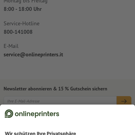
Montag bis Freitag
8:00 - 18:00 Uhr
Service-Hotline
800-141008
E-Mail
service@onlineprinters.it
Newsletter abonnieren & 15 % Gutschein sichern
Online Druckerei
Über Onlineprinters
Service