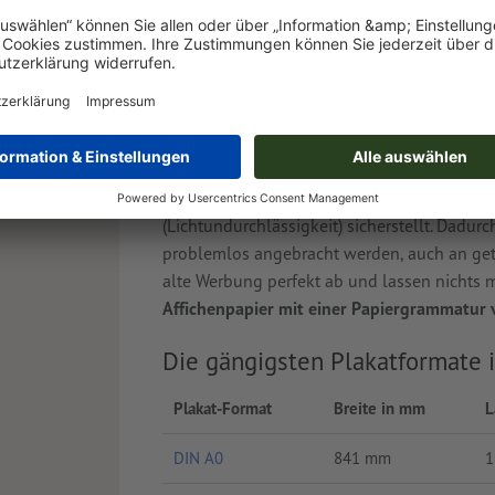
Plakate drucken, die 
Der große Vorteil von Plakatwerbung: Sie err
Außenwerbung auf allen Hinter- und Untergr
folienbeschichtetem Allwetter-Karton oder P
wetterbeständig und besonders reißfest
. D
(Lichtundurchlässigkeit) sicherstellt. Dadur
problemlos angebracht werden, auch an gete
alte Werbung perfekt ab und lassen nichts
Affichenpapier mit einer Papiergrammatur
Die gängigsten Plakatformate 
Plakat-Format
Breite in mm
L
DIN A0
841 mm
1