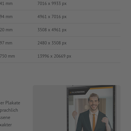
41 mm
7016 x 9933 px
94 mm
4961 x 7016 px
20 mm
3508 x 4961 px
97 mm
2480 x 3508 px
750 mm
13996 x 20669 px
er Plakate
prachlich
ssene
xakter