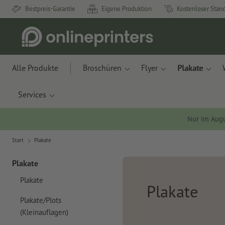
Bestpreis-Garantie
Eigene Produktion
Kostenloser Stan
Alle Produkte
Broschüren
Flyer
Plakate
Services
Nur im Aug
Start
Plakate
Plakate
Plakate
Plakate
Plakate/Plots
(Kleinauflagen)