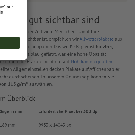
überall gut sichtbar sind
eichen in kurzer Zeit viele Menschen. Damit Ihre
ünden gut sichtbar ist, empfehlen wir
Allwetterplakate
aus
lakate mit Affichenpapier. Das weiße Papier ist
holzfrei,
ie Rückseite ist blau gefärbt, was eine hohe Opazität
ch können die Plakate nicht nur auf
Hohlkammerplatten
ilten Allgemeinstellen decken Plakate auf Affichenpapier
 mehr durchscheinen. In unserem Onlineshop können Sie
 von 115 g/m²
auswählen.
im Überblick
änge in mm
Erforderliche Pixel bei 300 dpi
189 mm
9933 x 14043 px