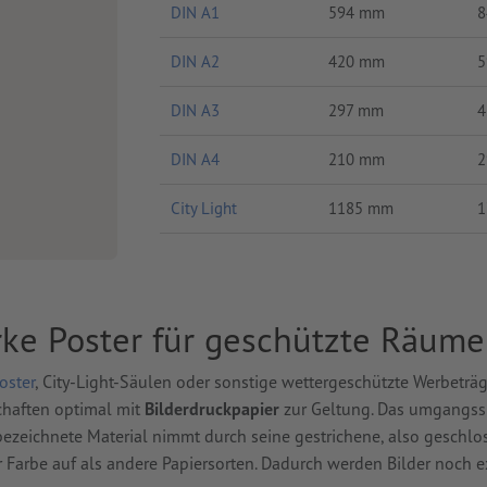
DIN A1
594 mm
8
DIN A2
420 mm
5
DIN A3
297 mm
4
DIN A4
210 mm
2
City Light
1185 mm
1
rke Poster für geschützte Räume
oster
, City-Light-Säulen oder sonstige wettergeschützte Werbeträg
chaften optimal mit
Bilderdruckpapier
zur Geltung. Das umgangss
ezeichnete Material nimmt durch seine gestrichene, also geschlo
 Farbe auf als andere Papiersorten. Dadurch werden Bilder noch e