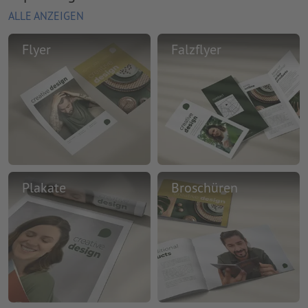
ALLE ANZEIGEN
Flyer
Falzflyer
Plakate
Broschüren