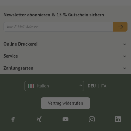
Newsletter abonnieren & 15 % Gutschein sichern
Online Druckerei
Über Onlineprinters
Service
Presse
Zahlungsarten
Zahlungsarten
Jobs & Karriere
Versand
Vorkasse
Italien
DEU
|
ITA
Umweltschutz
Reklamation
Kontakt
op.premium
Vertrag widerrufen
FAQ