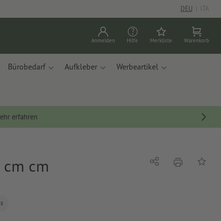
DEU
|
ITA
Anmelden
Hilfe
Merkliste
Warenkorb
Bürobedarf
Aufkleber
Werbeartikel
ehr erfahren
0 cm cm
Drucken
Teilen
Auf die
ls