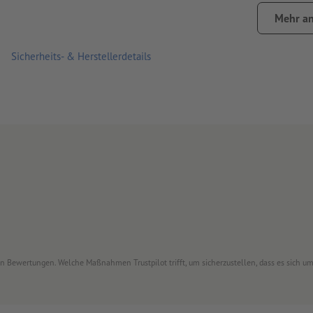
gute UV- und Temperaturbeständigkeit
Mehr an
für den Einsatz im Innen- und Außenbereich geeignet
Sicherheits- & Herstellerdetails
leichtes, korrigierbares Aufkleben und einfach wieder ablösb
je länger die Aufkleber an einer Stelle kleben, desto schwier
nur bedingt feuchtigkeitsresistent; nach starkem Regen könn
Wir empfehlen die Verklebung auf trockenem Untergrund. W
verklebt wird, kann der Klebstoff fleckig oder weich werden 
Sie benötigen Aufkleber, die beliebig oft repositioniert u
Aufkleber
die richtige Wahl.
bitte beachten Sie, dass eine tägliche Beanspruchung, wie z
Aufklebern zu Farbabrieb führen kann
von Bewertungen. Welche Maßnahmen Trustpilot trifft, um sicherzustellen, dass es sich 
Wichtig: Aus produktionstechnischen Gründen kann die Schli
nicht garantiert werden.
Lieferung: einzeln zugeschnitten