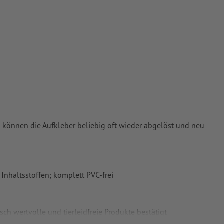
in können die Aufkleber beliebig oft wieder abgelöst und neu
Inhaltsstoffen; komplett PVC-frei
sch wertvolle und tierleidfreie Produkte bestätigt