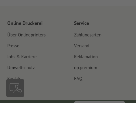
Online Druckerei
Service
Über Onlineprinters
Zahlungsarten
Presse
Versand
Jobs & Karriere
Reklamation
Umweltschutz
op.premium
Kontakt
FAQ
Vertrag widerrufen
Italien