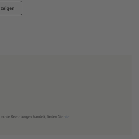
zeigen
ar
iger lassen sie sich ablösen
en sich die Folienränder aufrollen
enn die Folie nassklebend oder auf feuchtem Untergrund
und ggfs. beim Ablösen Klebstoffreste hinterlassen.
nd wiederverwendet werden können? Dann sind die
YUPOTako®-
.B. das Aufkleben auf Handys oder Portemonnaies, bei den
um echte Bewertungen handelt, finden Sie
hier
.
tzung des Trägermaterials vor allem bei kleinen Formaten