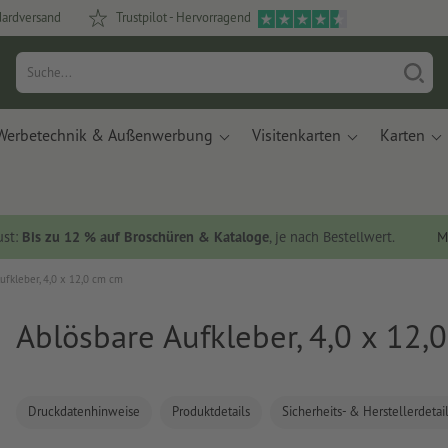
dardversand
Trustpilot - Hervorragend
Werbetechnik & Außenwerbung
Visitenkarten
Karten
ust:
Bis zu 12 % auf Broschüren & Kataloge
, je nach Bestellwert.
M
ufkleber, 4,0 x 12,0 cm cm
Ablösbare Aufkleber, 4,0 x 12,
Druckdatenhinweise
Produktdetails
Sicherheits- & Herstellerdetai