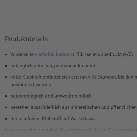
Überdruckeneinstellungen
werden von uns nicht geprüft
Transparenzen
müssen generell reduziert werden
Kommentare
werden gelöscht und nicht gedruckt
Produktdetails
Inhalte von
Formularfeldern
werden mitgedruckt
Vorderseite
vierfarbig bedruckt
, Rückseite unbedruckt (4/0)
Wie lege ich Druckdaten richtig an?
anfänglich ablösbar, permanent klebend
volle Klebkraft entfaltet sich erst nach 48 Stunden, bis dah
positioniert werden
naturverträglich und umweltfreundlich
bestehen ausschließlich aus mineralischen und pflanzlichen 
mit leimfreiem Klebstoff auf Wasserbasis
ausgezeichnet mit dem Qualitätssiegel „V-Label“, das ökologi