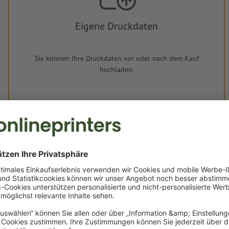
Eigene Druckdaten
Sie können Ihre Druckdaten vor oder nach dem Kauf
hochladen.
Jetzt hochladen
Lieferung ca.:
€ 40,98
€ 50
Do, 20. Aug. - Fr, 21. Aug.
netto
inkl. 22
Gewicht: ca.
101 g