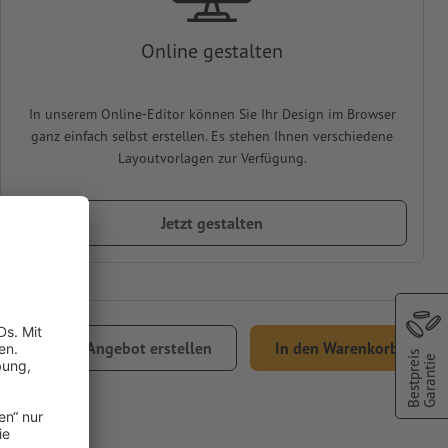
Online gestalten
In unserem Online-Editor können Sie Ihr Design im Browser
ganz einfach selbst erstellen. Es stehen Ihnen verschiedene
Layoutvorlagen zur Verfügung.
Jetzt gestalten
,00
Angebot erstellen
In den Warenkorb
Bestpreis
Garantie
% MwSt.