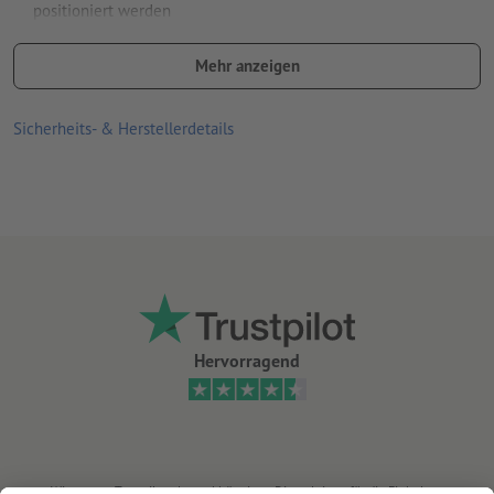
positioniert werden
naturverträglich und umweltfreundlich
Mehr anzeigen
bestehen ausschließlich aus mineralischen und pflanzlichen
Inhaltsstoffen; komplett PVC-frei
Sicherheits- & Herstellerdetails
mit leimfreiem Klebstoff auf Wasserbasis
ausgezeichnet mit dem Qualitätssiegel „V-Label“, das ökologisch
wertvolle und tierleidfreie Produkte bestätigt
gute UV- und Temperaturbeständigkeit
für den Einsatz im Innen- und Außenbereich geeignet
leichtes, korrigierbares Aufkleben und einfach wieder ablösbar
Hervorragend
je länger die Aufkleber an einer Stelle kleben, desto
schwieriger lassen sie sich ablösen
nur bedingt feuchtigkeitsresistent; nach starkem Regen können
sich die Folienränder aufrollen
Wir nutzen Trustpilot als unabhängigen Dienstleister für die Einholung von