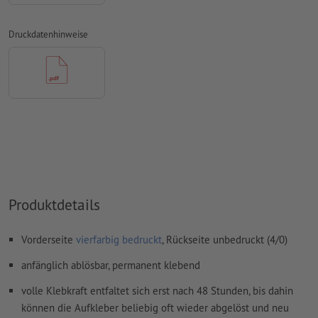
Überdruckeneinstellungen
werden von uns nicht geprüft
Transparenzen
müssen generell reduziert werden
Druckdatenhinweise
Kommentare
werden gelöscht und nicht gedruckt
Inhalte von
Formularfeldern
werden mitgedruckt
Wie lege ich Druckdaten richtig an?
Produktdetails
Vorderseite
vierfarbig bedruckt
, Rückseite unbedruckt (4/0)
anfänglich ablösbar, permanent klebend
volle Klebkraft entfaltet sich erst nach 48 Stunden, bis dahin
können die Aufkleber beliebig oft wieder abgelöst und neu