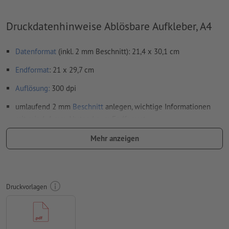
Druckdatenhinweise Ablösbare Aufkleber, A4
Datenformat
(inkl. 2 mm Beschnitt): 21,4 x 30,1 cm
Endformat
: 21 x 29,7 cm
Auflösung:
300 dpi
umlaufend 2 mm
Beschnitt
anlegen, wichtige Informationen
mit mind. 4 mm Abstand zum Endformat
Schriften
müssen vollständig eingebettet oder in Kurven
Mehr anzeigen
konvertiert werden
Farbmodus:
CMYK, FOGRA51 (PSO Coated v3) für gestrichene
Papiere, FOGRA52 (PSO Uncoated v3 FOGRA52) für
Druckvorlagen
ungestrichene Papiere
Rechtschreib- und Satzfehler
werden von uns nicht geprüft