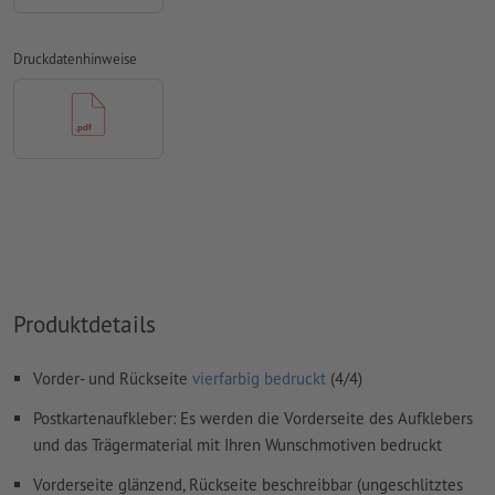
Überdruckeneinstellungen
werden von uns nicht geprüft
Druckdatenhinweise
Kommentare
werden gelöscht und nicht gedruckt
Inhalte von
Formularfeldern
werden mitgedruckt
Wie lege ich Druckdaten richtig an?
Produktdetails
Vorder- und Rückseite
vierfarbig bedruckt
(4/4)
Postkartenaufkleber: Es werden die Vorderseite des Aufklebers
und das Trägermaterial mit Ihren Wunschmotiven bedruckt
Vorderseite glänzend, Rückseite beschreibbar (ungeschlitztes