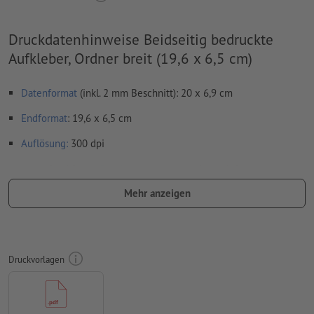
Druckdatenhinweise Beidseitig bedruckte
Aufkleber, Ordner breit (19,6 x 6,5 cm)
Datenformat
(inkl. 2 mm Beschnitt): 20 x 6,9 cm
Endformat
: 19,6 x 6,5 cm
Auflösung:
300 dpi
umlaufend 2 mm
Beschnitt
anlegen, wichtige Informationen
mit mind. 4 mm Abstand zum Endformat
Mehr anzeigen
Schriften
müssen vollständig eingebettet oder in Kurven
konvertiert werden
Farbmodus:
CMYK, FOGRA51 (PSO Coated v3) für gestrichene
Druckvorlagen
Papiere, FOGRA52 (PSO Uncoated v3 FOGRA52) für
ungestrichene Papiere
Rechtschreib- und Satzfehler
werden von uns nicht geprüft