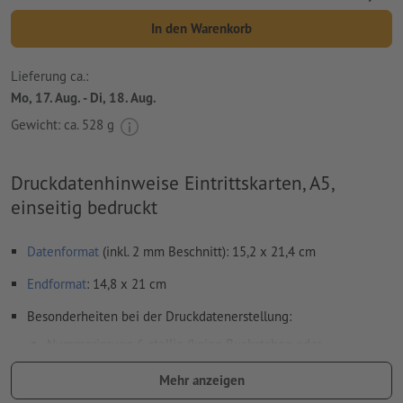
In den Warenkorb
Lieferung ca.:
Mo, 17. Aug. - Di, 18. Aug.
Gewicht: ca.
528 g
Druckdatenhinweise Eintrittskarten, A5,
einseitig bedruckt
Datenformat
(inkl. 2 mm Beschnitt): 15,2 x 21,4 cm
Endformat
: 14,8 x 21 cm
Besonderheiten bei der Druckdatenerstellung:
Nummerierung 6-stellig (keine Buchstaben oder
Sonderzeichen) und/oder Perforation (auch mehrfach)
Mehr anzeigen
Positionen der Nummerierung und Perforation frei wählbar