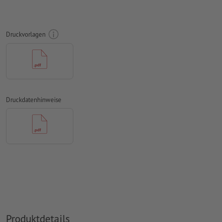
Ausrichtung der Nummerierung und Perforation horizontal
oder vertikal.
Druckvorlagen
Nummerierungsfeld mind. 24 x 6 mm. Schriftgröße der
Nummerierung: 12pt. Schriftfarbe: schwarz.
Die Nummerierung ist nur einseitig möglich
Abstand der Nummerierung zum Rand mind. 5 mm
Druckdatenhinweise
Die Druckdaten können entweder im Hoch- oder im
Querformat erstellt werden. Passen Sie Ihre Druckdaten
entsprechend an.
Auflösung:
300 dpi
umlaufend 2 mm
Beschnitt
anlegen, wichtige Informationen
mit mind. 4 mm Abstand zum Endformat
Schriften
müssen vollständig eingebettet oder in Kurven
konvertiert werden
Produktdetails