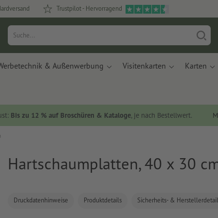
dardversand
Trustpilot - Hervorragend
Werbetechnik & Außenwerbung
Visitenkarten
Karten
ust:
Bis zu 12 % auf Broschüren & Kataloge
, je nach Bestellwert.
M
m
Hartschaumplatten, 40 x 30 c
Druckdatenhinweise
Produktdetails
Sicherheits- & Herstellerdetai