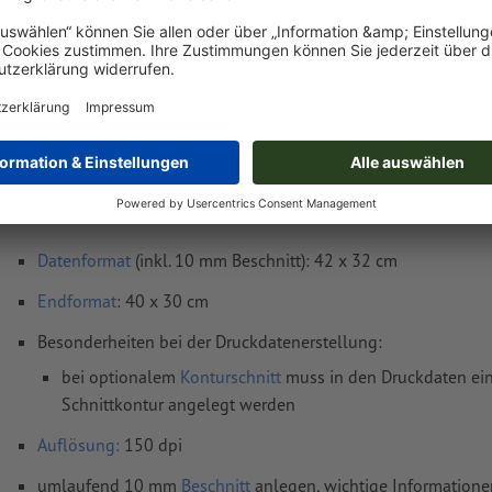
Lieferung ca.:
€ 46,10
€ 56
Fr, 14. Aug. - Mo, 17. Aug.
netto
inkl. 22
Gewicht: ca.
154,8 g
Druckdatenhinweise Hartschaumplatten, 40 
Datenformat
(inkl. 10 mm Beschnitt): 42 x 32 cm
Endformat
: 40 x 30 cm
Besonderheiten bei der Druckdatenerstellung:
bei optionalem
Konturschnitt
muss in den Druckdaten ein
Schnittkontur angelegt werden
Auflösung:
150 dpi
umlaufend 10 mm
Beschnitt
anlegen, wichtige Informatione