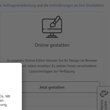
r Auftragsverarbeitung
und die
Anforderungen an Ihre Druckdaten
Online gestalten
In unserem Online-Editor können Sie Ihr Design im Browser
ganz einfach selbst erstellen. Es stehen Ihnen verschiedene
Layoutvorlagen zur Verfügung.
Jetzt gestalten
Bestpreis
Garantie