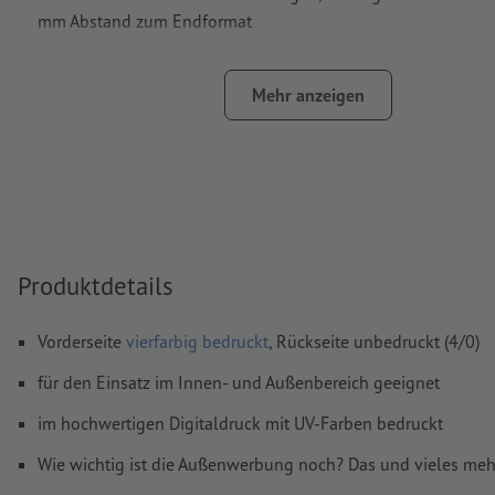
mm Abstand zum Endformat
Schriften
müssen vollständig eingebettet oder in Kurven kon
werden
Mehr anzeigen
Farbmodus:
CMYK, FOGRA51 (PSO Coated v3) für gestrichene
Rechtschreib- und Satzfehler
werden von uns nicht geprüft
Überdruckeneinstellungen
werden von uns nicht geprüft
Kommentare
werden gelöscht und nicht gedruckt
Produktdetails
Inhalte von
Formularfeldern
werden mitgedruckt
Vorderseite
vierfarbig bedruckt
, Rückseite unbedruckt (4/0)
Wie lege ich Druckdaten richtig an?
für den Einsatz im Innen- und Außenbereich geeignet
im hochwertigen Digitaldruck mit UV-Farben bedruckt
Wie wichtig ist die Außenwerbung noch? Das und vieles me