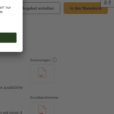
,24
Angebot erstellen
In den Warenkorb
% MwSt.
x 30 cm
Druckvorlagen
e zusätzliche
Druckdatenhinweise
n mit mind. 4