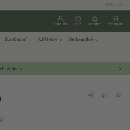
DEU
|
ITA
Anmelden
Hilfe
Merkliste
Warenkorb
Bürobedarf
Aufkleber
Werbeartikel
ehr erfahren
m
Drucken
Teilen
Auf die
ls