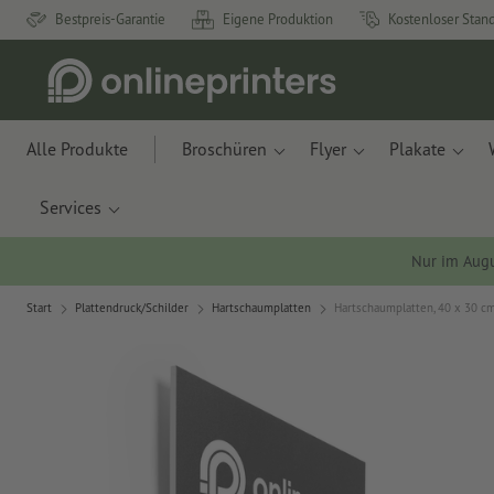
Bestpreis-Garantie
Eigene Produktion
Kostenloser Stan
Alle Produkte
Broschüren
Flyer
Plakate
Services
Nur im Aug
Start
Plattendruck/Schilder
Hartschaumplatten
Hartschaumplatten, 40 x 30 c