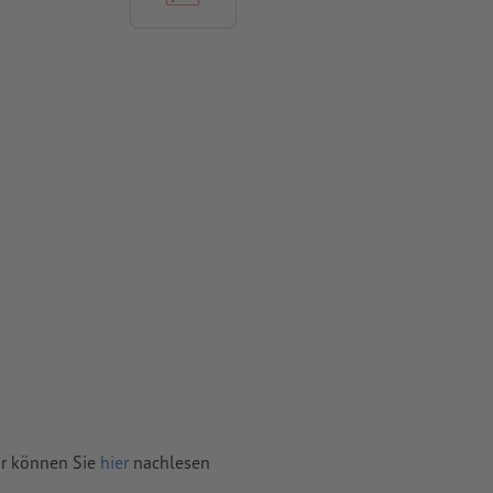
vertiert
 Papiere
hr können Sie
hier
nachlesen