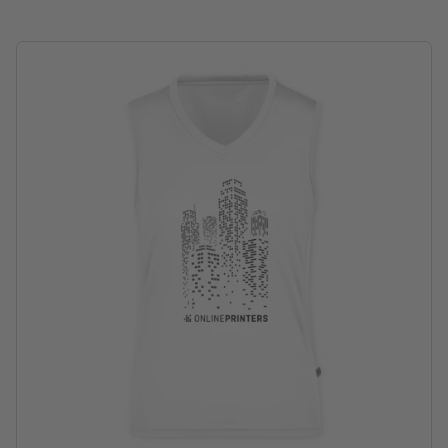
nicht bleichen
nicht trockenreinigen
nicht im Wäschetrockner/Tumbler trocknen
in verschiedenen Größen und Farben erhältlich
Waschbar bei maximal 30 °C. Vor dem Waschen auf links drehen,
sodass der Druck innen liegt.
Grammatur: 140 g/m²
Produktmarke: J&N
Verarbeitung: Siebtransferdruck