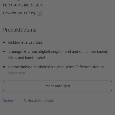
Fr, 21. Aug. - Mi, 26. Aug.
Gewicht: ca.
1,07 kg
Produktdetails
funktionelle Lauftops
atmungsaktiv, feuchtigkeitsregulierend und schnelltrocknend;
leicht und komfortabel
kontrastfarbige Mesheinsätze, modisches Reflextransfer im
Rückenteil
V-Ausschnitt
Mehr anzeigen
leicht tailliert
Sicherheits- & Herstellerdetails
Bügeln mit einer Höchsttemperatur der Bügeleisensohle von
110 °C