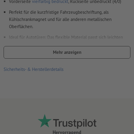
Vorderseite
vierfarbig bedruckt
, Rückseite unbedruckt (4/0)
Perfekt für die kurzfristige Fahrzeugbeschriftung, als
Kühlschrankmagnet und für alle anderen metallischen
Oberflächen.
Ideal für Autotüren: Das flexible Material passt sich leichten
Wölbungen an.
Mehr anzeigen
für den Einsatz im Innen- und Außenbereich geeignet
Materialeigenschaften:
Sicherheits- & Herstellerdetails
Oberseite (die bedruckte Seite) mit robustem PVC
beschichtet
Unterseite (die magnetische Seite) mit mattem UV-Lack
beschichtet. Dies schont den Untergrund
Materialdicke 900 µm (=0,9 mm), Zugkraft 414 g/cm²
Bitte beachten Sie unbedingt die Anwendungs- und
Pflegehinweise
Hervorragend