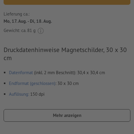
Lieferung ca.:
Mo, 17. Aug. - Di, 18. Aug.
Gewicht: ca.
81 g
Druckdatenhinweise Magnetschilder, 30 x 30
cm
Datenformat
(inkl. 2 mm Beschnitt): 30,4 x 30,4 cm
Endformat (geschlossen)
: 30 x 30 cm
Auflösung:
150 dpi
Schriften
müssen vollständig eingebettet oder in Kurven
konvertiert werden
Mehr anzeigen
Rechtschreib- und Satzfehler
werden von uns nicht geprüft
Überdruckeneinstellungen
werden von uns nicht geprüft