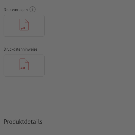
Druckvorlagen
Kommentare
werden gelöscht und nicht gedruckt
Inhalte von
Formularfeldern
werden mitgedruckt
bei optionalem
Konturschnitt
muss in den Druckdaten eine
zusätzliche Schnittkontur angelegt werden
Druckdatenhinweise
Wie lege ich Druckdaten richtig an?
Produktdetails