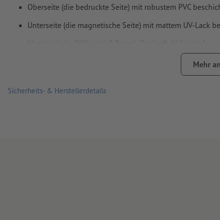
Oberseite (die bedruckte Seite) mit robustem PVC beschic
Unterseite (die magnetische Seite) mit mattem UV-Lack be
Materialdicke 900 µm (=0,9 mm), Zugkraft 414 g/cm²
Bitte beachten Sie unbedingt die Anwendungs- und Pflegeh
Mehr an
Sicherheits- & Herstellerdetails