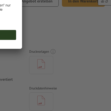
Angebot erstellen
In den Warenkorb
% MwSt.
0 cm
Druckvorlagen
vertiert
Druckdatenhinweise