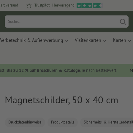
dardversand
Trustpilot - Hervorragend
Werbetechnik & Außenwerbung
Visitenkarten
Karten
ust:
Bis zu 12 % auf Broschüren & Kataloge
, je nach Bestellwert.
M
Magnetschilder, 50 x 40 cm
Druckdatenhinweise
Produktdetails
Sicherheits- & Herstellerdetai