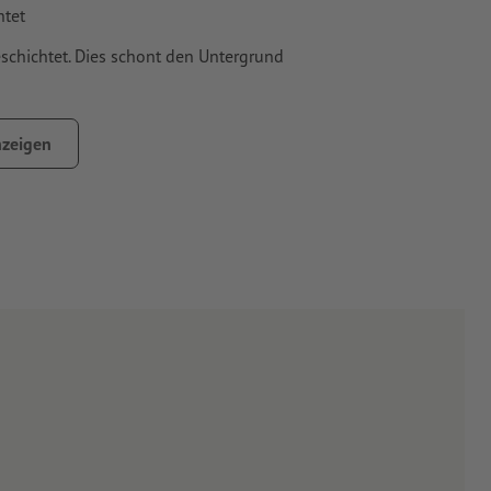
htet
schichtet. Dies schont den Untergrund
inweise
zeigen