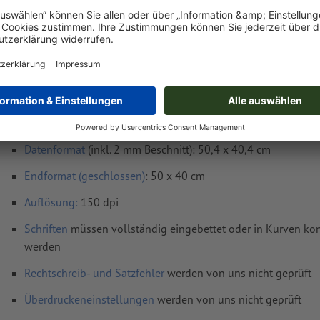
Fr, 14. Aug. - Mo, 17. Aug.
netto
inkl. 22
Gewicht: ca.
180 g
Druckdatenhinweise Magnetschilder, 50 x 4
Datenformat
(inkl. 2 mm Beschnitt): 50,4 x 40,4 cm
Endformat (geschlossen)
: 50 x 40 cm
Auflösung:
150 dpi
Schriften
müssen vollständig eingebettet oder in Kurven kon
werden
Rechtschreib- und Satzfehler
werden von uns nicht geprüft
Überdruckeneinstellungen
werden von uns nicht geprüft