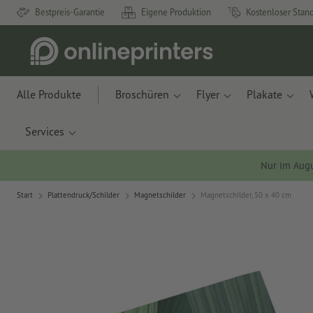
Bestpreis-Garantie
Eigene Produktion
Kostenloser Stan
Alle Produkte
Broschüren
Flyer
Plakate
Services
Nur im Aug
Start
Plattendruck/Schilder
Magnetschilder
Magnetschilder, 50 x 40 cm