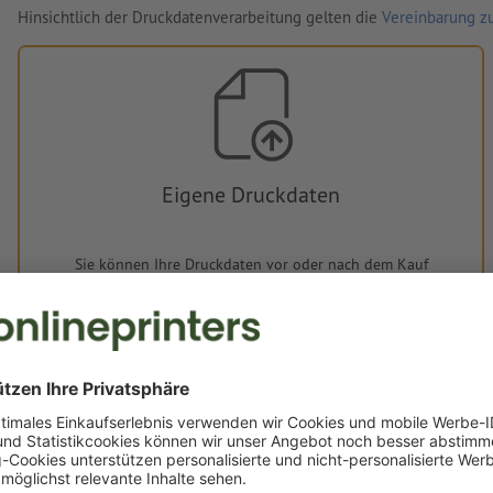
Hinsichtlich der Druckdatenverarbeitung gelten die
Vereinbarung zu
Eigene Druckdaten
Sie können Ihre Druckdaten vor oder nach dem Kauf
hochladen.
Jetzt hochladen
Lieferung ca.:
€ 48,67
€ 59