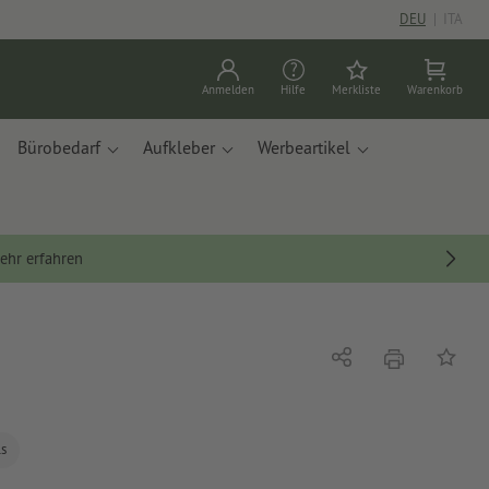
DEU
|
ITA
Anmelden
Hilfe
Merkliste
Warenkorb
Bürobedarf
Aufkleber
Werbeartikel
ehr erfahren
Drucken
Teilen
Auf die
ls