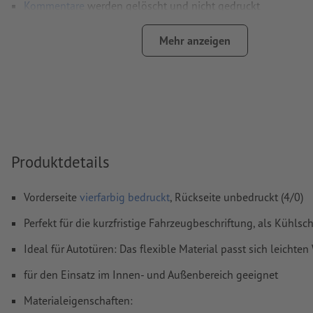
Kommentare
werden gelöscht und nicht gedruckt
Inhalte von
Formularfeldern
werden mitgedruckt
Mehr anzeigen
bei optionalem
Konturschnitt
muss in den Druckdaten eine z
Schnittkontur angelegt werden
Wie lege ich Druckdaten richtig an?
Produktdetails
Vorderseite
vierfarbig bedruckt
, Rückseite unbedruckt (4/0)
Perfekt für die kurzfristige Fahrzeugbeschriftung, als Kühl
Ideal für Autotüren: Das flexible Material passt sich leichte
für den Einsatz im Innen- und Außenbereich geeignet
Materialeigenschaften: