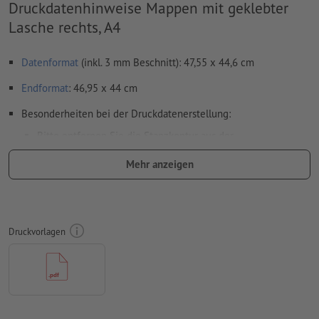
Druckdatenhinweise Mappen mit geklebter
Lasche rechts, A4
Datenformat
(inkl. 3 mm Beschnitt): 47,55 x 44,6 cm
Endformat
: 46,95 x 44 cm
Besonderheiten bei der Druckdatenerstellung:
Bitte entfernen Sie die Stanzkontur aus der
Downloadvorlage, bevor Sie Ihre Druckdaten generieren.
Mehr anzeigen
Bitte verdeutlichen Sie uns den Stand der Stanzkontur
anhand einer zweiten Datei (Ansichtsdatei).
Auflösung:
300 dpi
Druckvorlagen
umlaufend 3 mm
Beschnitt
anlegen, wichtige Informationen
mit mind. 4 mm Abstand zum Endformat
Schriften
müssen vollständig eingebettet oder in Kurven
konvertiert werden