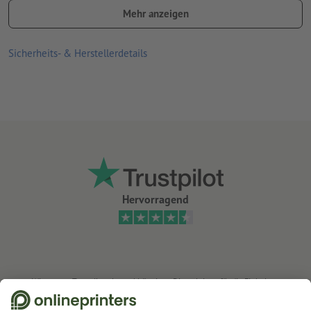
Lieferung: fertig gestanzt/ gerillt, geklebt und plano liegend
Mehr anzeigen
Sicherheits- & Herstellerdetails
Hervorragend
Wir nutzen Trustpilot als unabhängigen Dienstleister für die Einholung von
Bewertungen. Welche Maßnahmen Trustpilot trifft, um sicherzustellen, dass
es sich um echte Bewertungen handelt, finden Sie
hier
.