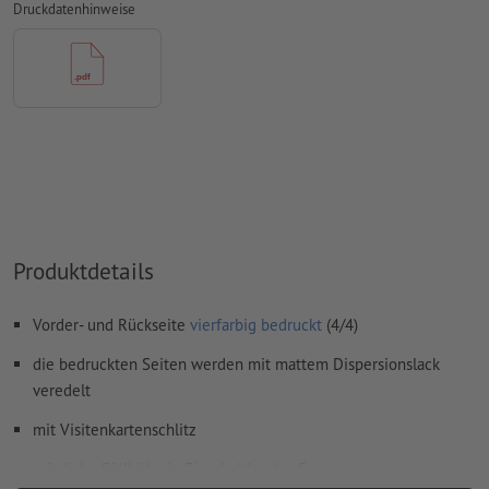
Druckdatenhinweise
Farbmodus:
CMYK, FOGRA51 (PSO Coated v3) für gestrichene
Papiere, FOGRA52 (PSO Uncoated v3 FOGRA52) für
ungestrichene Papiere
Rechtschreib- und Satzfehler
werden von uns nicht geprüft
Überdruckeneinstellungen
werden von uns nicht geprüft
Kommentare
werden gelöscht und nicht gedruckt
Inhalte von
Formularfeldern
werden mitgedruckt
Produktdetails
Wie lege ich Druckdaten richtig an?
Vorder- und Rückseite
vierfarbig bedruckt
(4/4)
die bedruckten Seiten werden mit mattem Dispersionslack
veredelt
mit Visitenkartenschlitz
mögliche Füllhöhe je Einschublasche: 5 mm