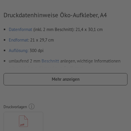
Druckdatenhinweise Öko-Aufkleber, A4
Datenformat
(inkl. 2 mm Beschnitt): 21,4 x 30,1 cm
Endformat
: 21 x 29,7 cm
Auflösung:
300 dpi
umlaufend 2 mm
Beschnitt
anlegen, wichtige Informationen
mit mind. 4 mm Abstand zum Endformat
Schriften
müssen vollständig eingebettet oder in Kurven
Mehr anzeigen
konvertiert werden
Farbmodus:
CMYK, FOGRA51 (PSO Coated v3) für gestrichene
Papiere, FOGRA52 (PSO Uncoated v3 FOGRA52) für
Druckvorlagen
ungestrichene Papiere
Rechtschreib- und Satzfehler
werden von uns nicht geprüft