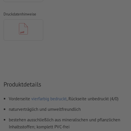
Überdruckeneinstellungen
werden von uns nicht geprüft
Transparenzen
müssen generell reduziert werden
Druckdatenhinweise
Kommentare
werden gelöscht und nicht gedruckt
Inhalte von
Formularfeldern
werden mitgedruckt
Wie lege ich Druckdaten richtig an?
Produktdetails
Vorderseite
vierfarbig bedruckt
, Rückseite unbedruckt (4/0)
naturverträglich und umweltfreundlich
bestehen ausschließlich aus mineralischen und pflanzlichen
Inhaltsstoffen; komplett PVC-frei