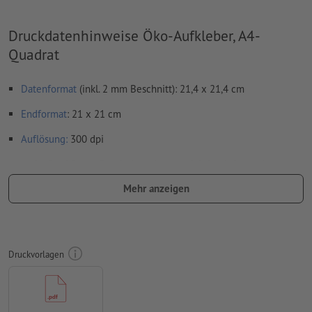
Druckdatenhinweise Öko-Aufkleber, A4-
Quadrat
Datenformat
(inkl. 2 mm Beschnitt): 21,4 x 21,4 cm
Endformat
: 21 x 21 cm
Auflösung:
300 dpi
umlaufend 2 mm
Beschnitt
anlegen, wichtige Informationen
mit mind. 4 mm Abstand zum Endformat
Mehr anzeigen
Schriften
müssen vollständig eingebettet oder in Kurven
konvertiert werden
Farbmodus:
CMYK, FOGRA51 (PSO Coated v3) für gestrichene
Druckvorlagen
Papiere, FOGRA52 (PSO Uncoated v3 FOGRA52) für
ungestrichene Papiere
Rechtschreib- und Satzfehler
werden von uns nicht geprüft