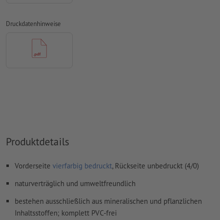
Überdruckeneinstellungen
werden von uns nicht geprüft
Druckdatenhinweise
Transparenzen
müssen generell reduziert werden
Kommentare
werden gelöscht und nicht gedruckt
Inhalte von
Formularfeldern
werden mitgedruckt
Wie lege ich Druckdaten richtig an?
Produktdetails
Vorderseite
vierfarbig bedruckt
, Rückseite unbedruckt (4/0)
naturverträglich und umweltfreundlich
bestehen ausschließlich aus mineralischen und pflanzlichen
Inhaltsstoffen; komplett PVC-frei