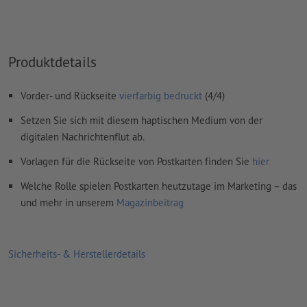
Inhalte von
Formularfeldern
werden mitgedruckt
Wie lege ich Druckdaten richtig an?
Produktdetails
Vorder- und Rückseite
vierfarbig bedruckt
(4/4)
Setzen Sie sich mit diesem haptischen Medium von der
digitalen Nachrichtenflut ab.
Vorlagen für die Rückseite von Postkarten finden Sie
hier
Welche Rolle spielen Postkarten heutzutage im Marketing – das
und mehr in unserem
Magazinbeitrag
Sicherheits- & Herstellerdetails