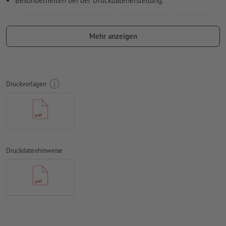
Besonderheiten bei der Druckdatenerstellung:
damit das Motiv beim fertigen Druckprodukt nicht auf dem
Kopf steht, sollte in den Druckdaten die
Leserichtung
Mehr anzeigen
berücksichtigt werden
Auflösung:
300 dpi
umlaufend 2 mm
Beschnitt
anlegen, wichtige Informationen
Druckvorlagen
mit mind. 4 mm Abstand zum Endformat
Schriften
müssen vollständig eingebettet oder in Kurven
konvertiert werden
Farbmodus:
CMYK, FOGRA51 (PSO Coated v3) für gestrichene
Papiere, FOGRA52 (PSO Uncoated v3 FOGRA52) für
Druckdatenhinweise
ungestrichene Papiere
Rechtschreib- und Satzfehler
werden von uns nicht geprüft
Überdruckeneinstellungen
werden von uns nicht geprüft
Kommentare
werden gelöscht und nicht gedruckt