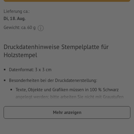
Lieferung ca.:
Di, 18. Aug.
Gewicht: ca.
60 g
Druckdatenhinweise Stempelplatte für
Holzstempel
Datenformat: 3 x 3 cm
Besonderheiten bei der Druckdatenerstellung:
Texte, Objekte und Grafiken müssen in 100 % Schwarz
angelegt werden; bitte arbeiten Sie nicht mit Graustufen
verwenden Sie keine Effekte wie Schatten, Verläufe, Raster,
Mehr anzeigen
Transparenzen usw.
Schriftgröße: mindestens 7 Pt, dünnste Linie der Schrift 0,2
mm