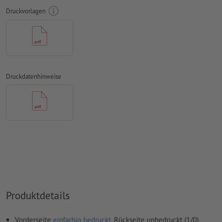
Druckvorlagen
Unser Tipp:
Verwenden Sie serifenlose Schriften wie Arial,
Verdana oder Helvetica für einen optimalen Abdruck
Abstand Motiv zum Endformat: mindestens 1 mm
Linienstärke: mindestens 1 Pt (0,4 mm)
Druckdatenhinweise
Auflösung:
600 dpi
Wie lege ich Druckdaten richtig an?
Produktdetails
Vorderseite
einfarbig bedruckt
, Rückseite unbedruckt (1/0)