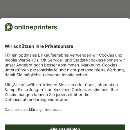
Wir nutzen Trustpilot als unabhängigen Dienstleister für die Einholung von
Bewertungen. Welche Maßnahmen Trustpilot trifft, um sicherzustellen, dass
es sich um echte Bewertungen handelt, finden Sie
hier
.
Start
Bürobedarf
Stempel
Holzstempel
Stempelplatte für Holzstempel
Newsletter abonnieren & 15 % Gutschein sichern
Online Druckerei
Über Onlineprinters
Service