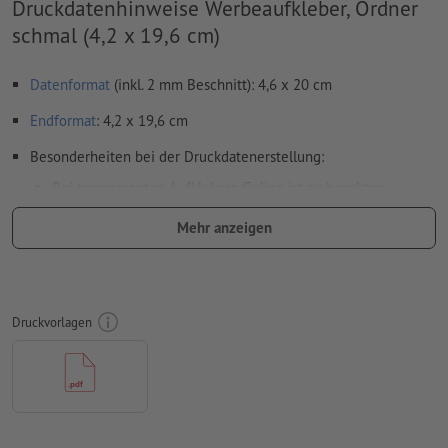
Druckdatenhinweise Werbeaufkleber, Ordner
schmal (4,2 x 19,6 cm)
Datenformat
(inkl. 2 mm Beschnitt): 4,6 x 20 cm
Endformat
: 4,2 x 19,6 cm
Besonderheiten bei der Druckdatenerstellung:
Bei transparenten Aufklebern/Folien ist zu beachten:
der Druck von weißen Elementen ist nicht möglich
Mehr anzeigen
je heller die Druckfarbe, desto transparenter wirkt die
Folie
der Druck erfolgt seitenrichtig (selbstklebender Teil auf
Druckvorlagen
Rückseite des Motivs)
wenn ein Motiv von innen an eine Glasfläche geklebt
und von außen betrachtet werden soll, müssen die
Druckdaten gespiegelt angelegt werden