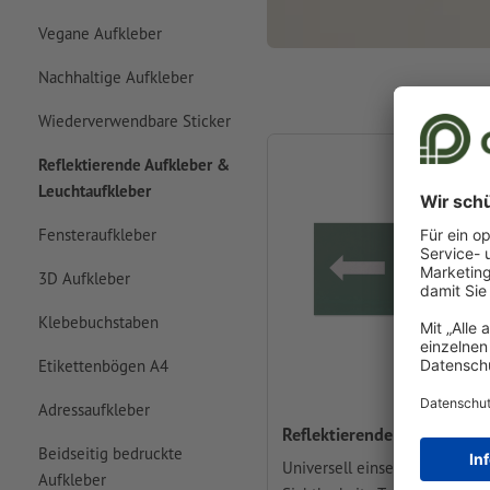
Vegane Aufkleber
Nachhaltige Aufkleber
Wiederverwendbare Sticker
Reflektierende Aufkleber &
Leuchtaufkleber
Fensteraufkleber
3D Aufkleber
Klebebuchstaben
Etikettenbögen A4
Adressaufkleber
Reflektierende Aufkleber
Beidseitig bedruckte
Universell einsetzbar für erh
Aufkleber