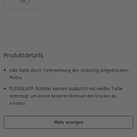
Produktdetails
edle Optik durch Tiefenwirkung des rückseitig aufgedruckten
Motivs
PLEXIGLAS®-Schilder werden zusätzlich mit weißer Farbe
hinterlegt, um einem besseren Kontrast des Druckes zu
erhalten.
Die Lichtundurchlässigkeit ist unter anderem abhängig vom
jeweiligen Untergrund.
Mehr anzeigen
faire Preise durch zentimetergenaue Kalkulation