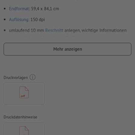
Endformat
: 59,4 x 84,1 cm
Auflösung:
150 dpi
umlaufend 10 mm
Beschnitt
anlegen, wichtige Informationen
mit mind. 4 mm Abstand zum Endformat
Schriften
müssen vollständig eingebettet oder in Kurven
Mehr anzeigen
konvertiert werden
Farbmodus:
CMYK, FOGRA51 (PSO Coated v3) für gestrichene
Papiere
Druckvorlagen
Rechtschreib- und Satzfehler
werden von uns nicht geprüft
Überdruckeneinstellungen
werden von uns nicht geprüft
Kommentare
werden gelöscht und nicht gedruckt
Inhalte von
Formularfeldern
werden mitgedruckt
Druckdatenhinweise
Wie lege ich Druckdaten richtig an?