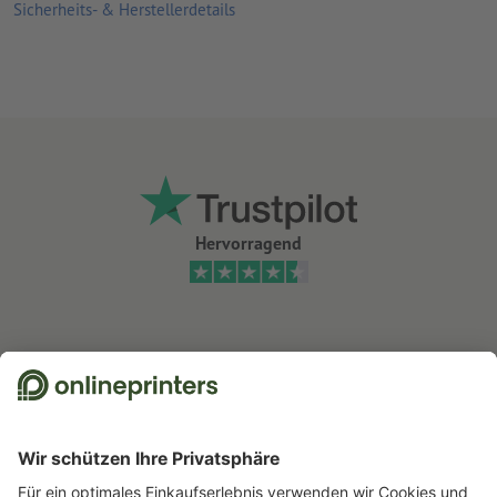
Sicherheits- & Herstellerdetails
im hochwertigen Digitaldruck mit UV-Farben bedruckt
Wie wichtig ist die Außenwerbung noch? Das und vieles mehr
können Sie
hier
nachlesen
für den Einsatz im Innen- und Außenbereich geeignet
Für jeden Druckauftrag kann nur ein Motiv hochgeladen
werden.
Hervorragend
Wir nutzen Trustpilot als unabhängigen Dienstleister für die Einholung von
Bewertungen. Welche Maßnahmen Trustpilot trifft, um sicherzustellen, dass
es sich um echte Bewertungen handelt, finden Sie
hier
.