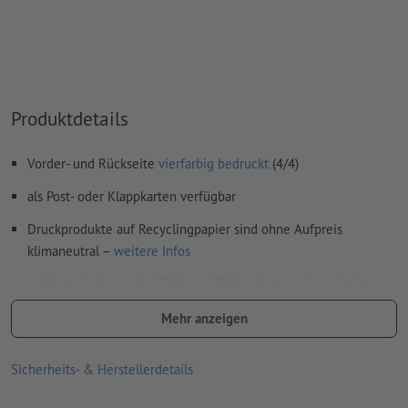
Überdruckeneinstellungen
werden von uns nicht geprüft
Kommentare
werden gelöscht und nicht gedruckt
Inhalte von
Formularfeldern
werden mitgedruckt
Produktdetails
Wie lege ich Druckdaten richtig an?
Vorder- und Rückseite
vierfarbig bedruckt
(4/4)
als Post- oder Klappkarten verfügbar
Druckprodukte auf Recyclingpapier sind ohne Aufpreis
klimaneutral –
weitere Infos
gefalzte Lieferung bei 300 g/m² Bilderdruckpapier möglich,
optionale Veredelung entfällt
Mehr anzeigen
optionale Kuverts (DIN C6) sind unbedruckt, nassgummiert,
ohne Fenster, mit grauem Seidenfutter und spitzer Klappe
Sicherheits- & Herstellerdetails
Lieferung, wenn keine Auswahlmöglichkeit besteht: plano