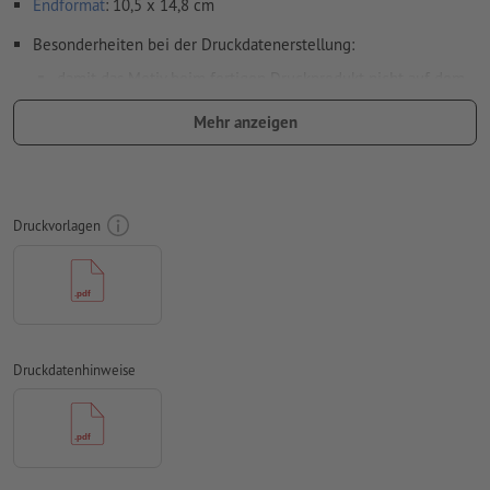
Endformat
: 10,5 x 14,8 cm
Besonderheiten bei der Druckdatenerstellung:
damit das Motiv beim fertigen Druckprodukt nicht auf dem
Kopf steht, sollte in den Druckdaten die
Leserichtung
Mehr anzeigen
berücksichtigt werden
auf die
Laufrichtung
können wir leider nicht immer achten
Auflösung:
300 dpi
Druckvorlagen
umlaufend 2 mm
Beschnitt
anlegen, wichtige Informationen
mit mind. 4 mm Abstand zum Endformat
Schriften
müssen vollständig eingebettet oder in Kurven
konvertiert werden
Druckdatenhinweise
Farbmodus:
CMYK, FOGRA51 (PSO Coated v3) für gestrichene
Papiere, FOGRA52 (PSO Uncoated v3 FOGRA52) für
ungestrichene Papiere
Rechtschreib- und Satzfehler
werden von uns nicht geprüft