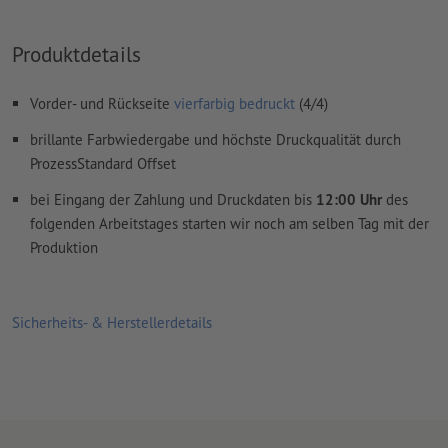
mit mind. 4 mm Abstand zum Endformat
Produktdetails
Schriften
müssen vollständig eingebettet oder in Kurven
konvertiert werden
Vorder- und Rückseite
vierfarbig bedruckt
(4/4)
Farbmodus:
CMYK, FOGRA51 (PSO Coated v3) für gestrichene
Papiere, FOGRA52 (PSO Uncoated v3 FOGRA52) für
brillante Farbwiedergabe und höchste Druckqualität durch
ungestrichene Papiere
ProzessStandard Offset
Rechtschreib- und Satzfehler
werden von uns nicht geprüft
bei Eingang der Zahlung und Druckdaten bis
12:00 Uhr
des
folgenden Arbeitstages starten wir noch am selben Tag mit der
Überdruckeneinstellungen
werden von uns nicht geprüft
Produktion
Kommentare
werden gelöscht und nicht gedruckt
Inhalte von
Formularfeldern
werden mitgedruckt
Sicherheits- & Herstellerdetails
Wie lege ich Druckdaten richtig an?