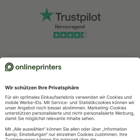
Hervorragend
Wir nutzen Trustpilot als unabhängigen Dienstleister für die Einholung von
Bewertungen. Welche Maßnahmen Trustpilot trifft, um sicherzustellen, dass
es sich um echte Bewertungen handelt, finden Sie
hier
.
Start
Falzflyer
Falzflyer Blitzdruck 12 Uhr
Falzflyer Hochformat, DIN lang
Newsletter abonnieren & 15 % Gutschein sichern