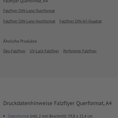
Falzflyer Querformat, A4
Falzflyer DIN-Lang Querformat
Falzflyer DIN-Lang Hochformat
Falzflyer DIN-A5-Quadrat
Ähnliche Produkte
Öko-Falzflyer
UV-Lack Falzflyer
Perforierte Falzflyer
Druckdatenhinweise Falzflyer Querformat, A4
Datenformat
(inkl. 2 mm Beschnitt): 59,8 x 21,4 cm