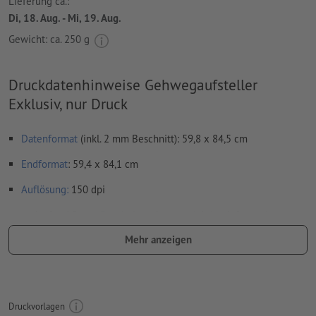
Lieferung ca.:
Di, 18. Aug. - Mi, 19. Aug.
Gewicht: ca.
250 g
Druckdatenhinweise Gehwegaufsteller
Exklusiv, nur Druck
Datenformat
(inkl. 2 mm Beschnitt): 59,8 x 84,5 cm
Endformat
: 59,4 x 84,1 cm
Auflösung:
150 dpi
umlaufend 2 mm
Beschnitt
anlegen, wichtige Informationen
mit mind. 4 mm Abstand zum Endformat
Mehr anzeigen
Schriften
müssen vollständig eingebettet oder in Kurven
konvertiert werden
Farbmodus:
CMYK, FOGRA51 (PSO Coated v3)
Druckvorlagen