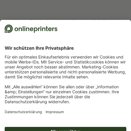
Wir nutzen Trustpilot als unabhängigen Dienstleister für die Einholung von
Bewertungen. Welche Maßnahmen Trustpilot trifft, um sicherzustellen, dass
es sich um echte Bewertungen handelt, finden Sie
hier
.
Start
Werbetechnik & Außenwerbung
Großformatdruck & Außenwerbung
Gehwegaufsteller
Gehwegaufsteller Exklusiv, nur Druck
Newsletter abonnieren & 15 % Gutschein sichern
Online Druckerei
Über Onlineprinters
Service