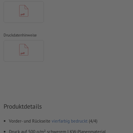
Rechtschreib- und Satzfehler
werden von uns nicht geprüft
Überdruckeneinstellungen
werden von uns nicht geprüft
Kommentare
werden gelöscht und nicht gedruckt
Druckdatenhinweise
Inhalte von
Formularfeldern
werden mitgedruckt
Wie lege ich Druckdaten richtig an?
Produktdetails
Vorder- und Rückseite
vierfarbig bedruckt
(4/4)
Druck auf 500 g/m² schwerem LKW-Planenmaterial