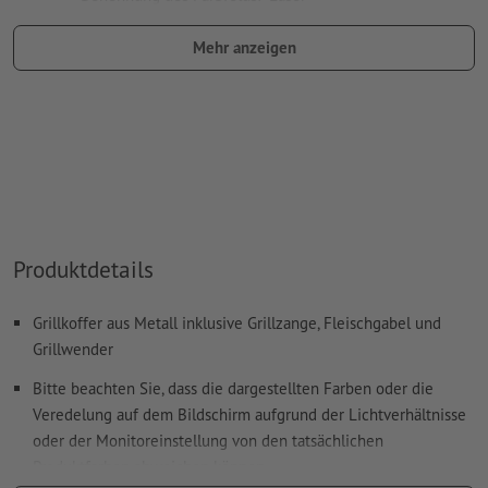
Farbtyp: Vollton
Mehr anzeigen
Farbwert: frei wählbar
Hinweis: diese "Farbe" dient lediglich Produktionszwecken,
es ist keine farbliche Gravur
Das druckfertige PDF darf nur Vektoren enthalten; JPEG-
oder TIFF- Bilder und -Vorlagen sind nicht geeignet
Weitere Informationen und Tipps zu
Vektordaten
finden Sie
Produktdetails
in unserem Hilfecenter.
Rechtschreib- und Satzfehler
werden von uns nicht geprüft
Grillkoffer aus Metall inklusive Grillzange, Fleischgabel und
Grillwender
Wie lege ich Druckdaten richtig an?
Bitte beachten Sie, dass die dargestellten Farben oder die
Veredelung auf dem Bildschirm aufgrund der Lichtverhältnisse
oder der Monitoreinstellung von den tatsächlichen
Produktfarben abweichen können