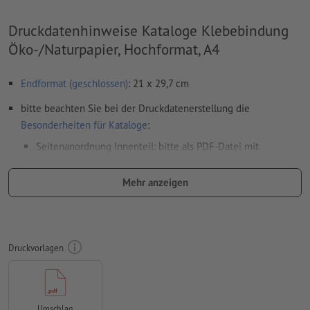
Druckdatenhinweise Kataloge Klebebindung
Öko-/Naturpapier, Hochformat, A4
Endformat (geschlossen)
: 21 x 29,7 cm
bitte beachten Sie bei der Druckdatenerstellung die
Besonderheiten für Kataloge
:
Seitenanordnung Innenteil: bitte als PDF-Datei mit
fortlaufenden Einzelseiten exportieren
Mehr anzeigen
Seitenanordnung Umschlag: bitte als Doppelseiten fertig
montiert (inklusive Rückenbreite) anlegen und exportieren
Auflösung:
300 dpi
Druckvorlagen
umlaufend 2 mm
Beschnitt
anlegen, wichtige Informationen
mit mind. 5 mm Abstand zum Endformat
Schriften
müssen vollständig eingebettet oder in Kurven
Umschlag