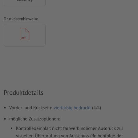
konvertiert werden
Farbmodus:
CMYK, FOGRA52 (PSO Uncoated v3 FOGRA52) für
Druckdatenhinweise
ungestrichene Papiere
Rechtschreib- und Satzfehler
werden von uns nicht geprüft
Überdruckeneinstellungen
werden von uns nicht geprüft
Kommentare
werden gelöscht und nicht gedruckt
Inhalte von
Formularfeldern
werden mitgedruckt
Rückenstärke: 4 mm
Produktdetails
Wie lege ich Druckdaten richtig an?
Vorder- und Rückseite
vierfarbig bedruckt
(4/4)
mögliche Zusatzoptionen:
Kontrollexemplar: nicht farbverbindlicher Ausdruck zur
visuellen Überprüfung von Ausschuss (Reihenfolge der