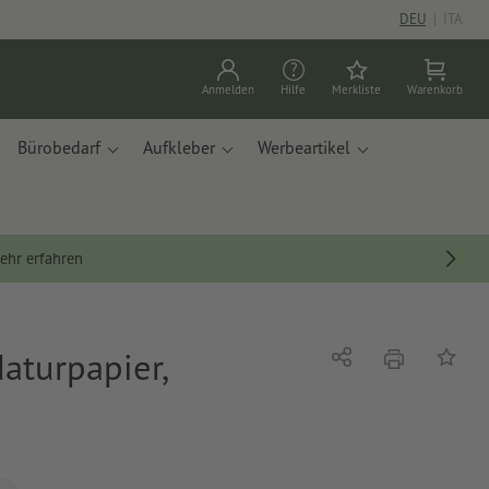
DEU
|
ITA
Anmelden
Hilfe
Merkliste
Warenkorb
Bürobedarf
Aufkleber
Werbeartikel
ehr erfahren
aturpapier,
Drucken
Teilen
Auf die