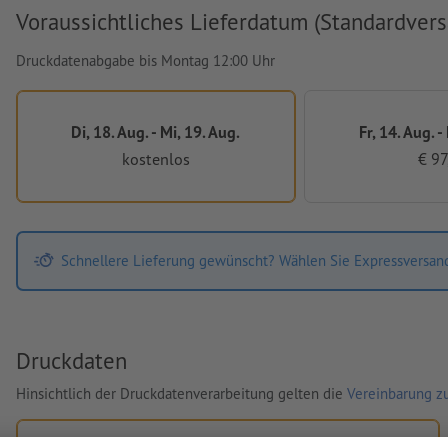
Voraussichtliches Lieferdatum (Standardvers
Druckdatenabgabe bis Montag 12:00 Uhr
Di, 18. Aug. - Mi, 19. Aug.
Fr, 14. Aug. -
kostenlos
€ 97
Schnellere Lieferung gewünscht? Wählen Sie Expressversan
Druckdaten
Hinsichtlich der Druckdatenverarbeitung gelten die
Vereinbarung zu