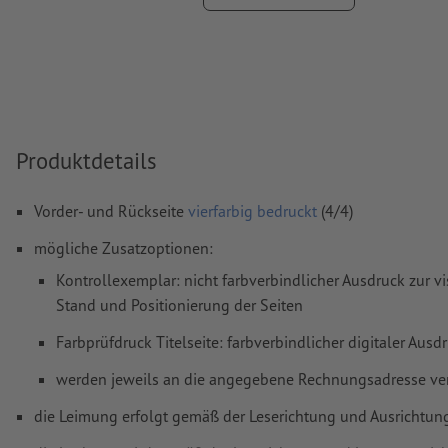
Schriften
müssen vollständig eingebettet oder in Kurven kon
werden
Farbmodus:
CMYK, FOGRA52 (PSO Uncoated v3 FOGRA52) f
ungestrichene Papiere
Produktdetails
Rechtschreib- und Satzfehler
werden von uns nicht geprüft
Überdruckeneinstellungen
werden von uns nicht geprüft
Vorder- und Rückseite
vierfarbig bedruckt
(4/4)
Kommentare
werden gelöscht und nicht gedruckt
mögliche Zusatzoptionen:
Inhalte von
Formularfeldern
werden mitgedruckt
Kontrollexemplar: nicht farbverbindlicher Ausdruck zur v
Stand und Positionierung der Seiten
Rückenstärke: 4 mm
Farbprüfdruck Titelseite: farbverbindlicher digitaler Aus
Wie lege ich Druckdaten richtig an?
werden jeweils an die angegebene Rechnungsadresse ve
die Leimung erfolgt gemäß der Leserichtung und Ausrichtun