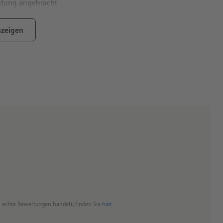
htung angebracht
ISO 838)
zeigen
neutral –
weitere Infos
um echte Bewertungen handelt, finden Sie
hier
.