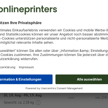
Eigene Druckdaten
Sie können Ihre Druckdaten vor oder nach dem Kauf
hochladen.
Jetzt hochladen
Lieferung ca.:
€ 345,00
€ 42
Di, 18. Aug. - Mi, 19. Aug.
netto
inkl. 22%
Gewicht: ca.
2,38 kg