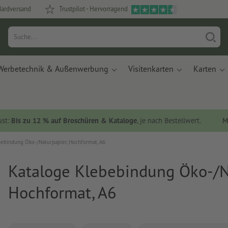
dardversand
Trustpilot - Hervorragend
Werbetechnik & Außenwerbung
Visitenkarten
Karten
ust:
Bis zu 12 % auf Broschüren & Kataloge
, je nach Bestellwert.
M
ebindung Öko-/Naturpapier, Hochformat, A6
Kataloge Klebebindung Öko-/N
Hochformat, A6