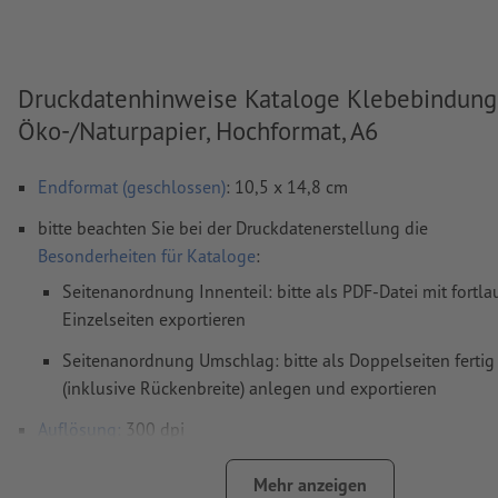
Druckdatenhinweise Kataloge Klebebindung
Öko-/Naturpapier, Hochformat, A6
Endformat (geschlossen)
: 10,5 x 14,8 cm
bitte beachten Sie bei der Druckdatenerstellung die
Besonderheiten für Kataloge
:
Seitenanordnung Innenteil: bitte als PDF-Datei mit fortl
Einzelseiten exportieren
Seitenanordnung Umschlag: bitte als Doppelseiten fertig
(inklusive Rückenbreite) anlegen und exportieren
Auflösung:
300 dpi
umlaufend 2 mm
Beschnitt
anlegen, wichtige Informationen 
Mehr anzeigen
mm Abstand zum Endformat