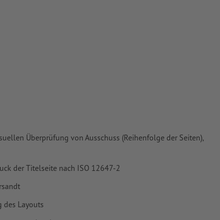
vertiert
ür
isuellen Überprüfung von Ausschuss (Reihenfolge der Seiten),
druck der Titelseite nach ISO 12647-2
rsandt
g des Layouts