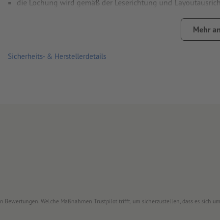
die Lochung wird gemäß der Leserichtung und Layoutausric
Hinweis:
Die optionale Lochung erfolgt nach DIN-Standard (
Mehr an
Druckprodukte auf Recyclingpapier sind ohne Aufpreis klima
Sicherheits- & Herstellerdetails
von Bewertungen. Welche Maßnahmen Trustpilot trifft, um sicherzustellen, dass es sich 