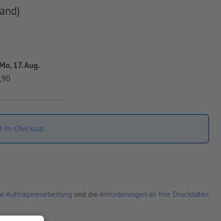
and)
 Mo, 17. Aug.
,90
d im Checkout.
r Auftragsverarbeitung
und die
Anforderungen an Ihre Druckdaten