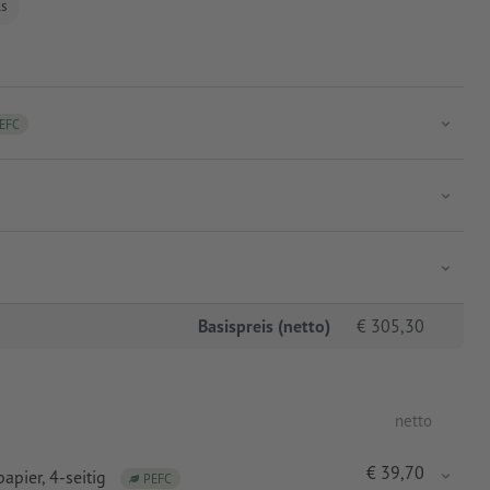
ls
EFC
Basispreis (netto)
€
305,30
netto
€
39,70
papier
, 4-seitig
PEFC