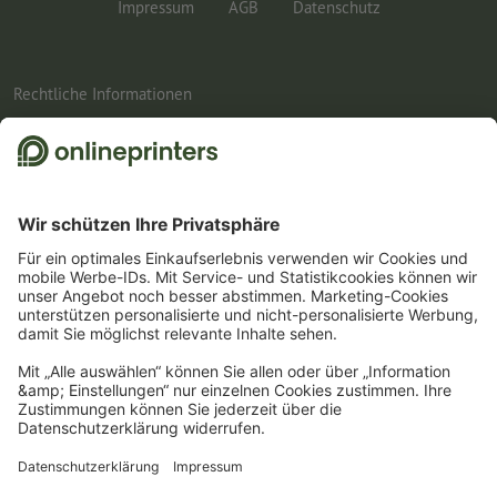
Impressum
AGB
Datenschutz
Rechtliche Informationen
1
Einfach den passenden Gutscheincode BROCHURESALE8, BROCHURESALE10 oder
BROCHURESALE12 im dafür vorgesehenen Feld im Warenkorb eintragen und auf
die gesamte Broschüren- und Katalog-Kategorie sparen. Der Mindestbestellwert
beträgt für den 8-%-Gutschein 150 Euro, für den 10-%-Gutschein 500 Euro und für
den 12-%-Gutschein 1.200 Euro. Es gilt der jeweils erreichte Netto-Bestellwert. Pro
Bestellung ist nur ein Gutscheincode einlösbar. Mehrfach einlösbar. Keine
Barauszahlung. Nicht mit weiteren Aktionen kombinierbar. Die Aktion gilt bis
einschließlich 31.8.2026.
2
Einfach den Gutscheincode CALENDARS10-26 im dafür vorgesehenen Feld im
Warenkorb eintragen und auf ausgewählte Produkte sparen. Kein
Mindestbestellwert. Mehrfach einlösbar. Keine Barauszahlung. Nicht mit weiteren
Aktionen kombinierbar. Die Aktion gilt bis einschliesslich 31.08.2026.
3
Sie erhalten zunächst eine E-Mail, in der Sie die Anmeldung zum Newsletter durch
einen Klick bestätigen. Erst dann senden wir Ihnen den Rabattcode und künftig
unseren Newsletter zu. Natürlich können Sie sich jederzeit wieder abmelden.
Maximale Höhe des Rabatts: 150 € des Bestellwerts (netto). Einmalig einlösbar.
Kein Mindestbestellwert. Keine Barauszahlung. Nicht mit weiteren Aktionen oder