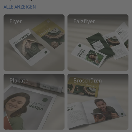
ALLE ANZEIGEN
Flyer
Falzflyer
Plakate
Broschüren