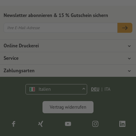
Newsletter abonnieren & 15 % Gutschein sichern
Online Druckerei
Über Onlineprinters
Service
Presse
Zahlungsarten
Zahlungsarten
Jobs & Karriere
Versand
Vorkasse
Italien
DEU
|
ITA
Umweltschutz
Reklamation
Kontakt
op.premium
Vertrag widerrufen
FAQ