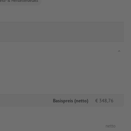
eits- & Herstellerdetails
Basispreis (netto)
€
348,76
netto