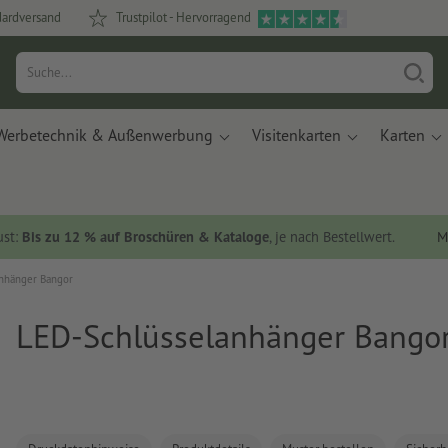
dardversand
Trustpilot - Hervorragend
Werbetechnik & Außenwerbung
Visitenkarten
Karten
ust:
Bis zu 12 % auf Broschüren & Kataloge
, je nach Bestellwert.
M
nhänger Bangor
LED-Schlüsselanhänger Bango