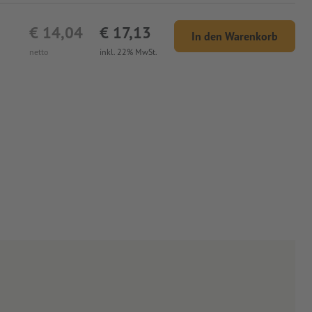
€ 14,04
€ 17,13
In den Warenkorb
netto
inkl. 22% MwSt.