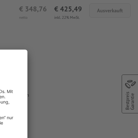
€ 348,76
€ 425,49
Ausverkauft
netto
inkl. 22% MwSt.
 Bangor
Bestpreis
lfarbe aus dem
Garantie
C").
 Druckfarben
n angelegte