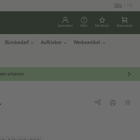
DEU
|
ITA
Anmelden
Hilfe
Merkliste
Warenkorb
Bürobedarf
Aufkleber
Werbeartikel
ehr erfahren
r
Drucken
Teilen
Auf die