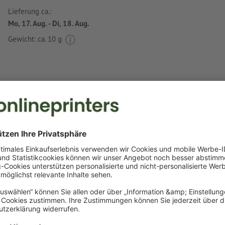
Lieferung ca.:
Mo, 17. Aug. - Di, 18. Aug.
Gewicht: ca.
10 g
Druckdatenhinweise LED-Schlüsselanhänger
Datenformat
:
2,5 x 0,5 cm
Als Motivfarben sind eine bzw. zwei
Sonderfarben
wählbar.
Benennen Sie die Farbfelder mit der entsprechenden Zie
Pantone FORMULA GUIDE Solid Coated (z.B. "Pantone 286 
Es sind keine Metallic- und Neonfarben möglich.
Gold (Pantone 871 C) und Silber (Pantone 877 C) sind als
möglich. Bitte benennen Sie dafür die in Ihren Druckdate