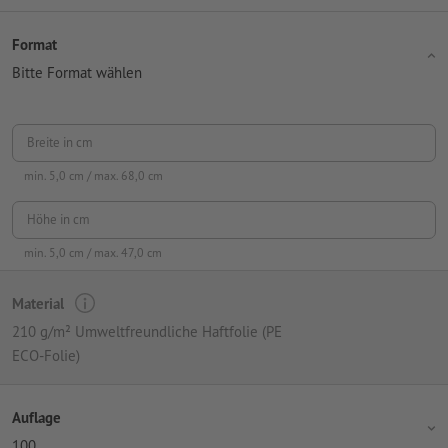
Format
Bitte Format wählen
Breite in cm
min.
5,0
cm / max.
68,0
cm
Höhe in cm
min.
5,0
cm / max.
47,0
cm
Material
210 g/m² Umweltfreundliche Haftfolie (PE
ECO-Folie)
Auflage
100