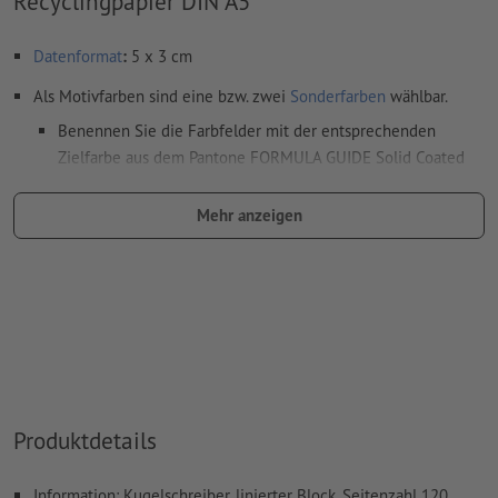
Recyclingpapier DIN A5
Datenformat
:
5 x 3 cm
Als Motivfarben sind eine bzw. zwei
Sonderfarben
wählbar.
Benennen Sie die Farbfelder mit der entsprechenden
Zielfarbe aus dem Pantone FORMULA GUIDE Solid Coated
(z.B. "Pantone 286 C").
Mehr anzeigen
Es sind keine Metallic- und Neonfarben möglich.
Gold (Pantone 871 C) und Silber (Pantone 877 C) sind als
Druckfarben möglich. Bitte benennen Sie dafür die in Ihren
Druckdaten angelegte Volltonfarbe in „gold“ oder „silver“.
das Trägermaterial kann beim
Druck mit weißer Farbe
durchscheinen
Das druckfertige PDF darf nur Vektoren enthalten; JPEG-
Produktdetails
oder TIFF- Bilder und -Vorlagen sind nicht geeignet
Weitere Informationen und Tipps zu
Vektordaten
finden Sie
Information: Kugelschreiber, linierter Block, Seitenzahl 120