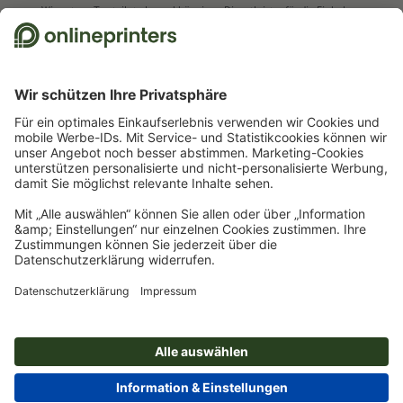
Wir nutzen Trustpilot als unabhängigen Dienstleister für die Einholung von
Bewertungen. Welche Maßnahmen Trustpilot trifft, um sicherzustellen, dass
es sich um echte Bewertungen handelt, finden Sie
hier
.
Start
Werbeartikel
Büro
Notizbücher & Blöcke
Schreib-Set aus
Recyclingpapier DIN A5
Newsletter abonnieren & 15 % Gutschein sichern
Online Druckerei
Über Onlineprinters
Service
Presse
Zahlungsarten
Zahlungsarten
Jobs & Karriere
Versand