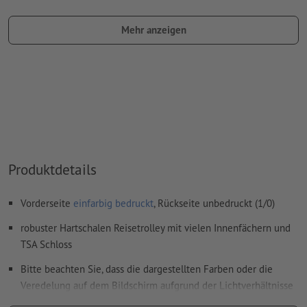
Benennung des Farbfelds: "Laser"
Mehr anzeigen
Farbtyp: Vollton
Farbwert: frei wählbar
Hinweis: diese "Farbe" dient lediglich Produktionszwecken,
es ist keine farbliche Gravur
Das druckfertige PDF darf nur Vektoren enthalten; JPEG-
oder TIFF- Bilder und -Vorlagen sind nicht geeignet
Produktdetails
Weitere Informationen und Tipps zu
Vektordaten
finden Sie
in unserem Hilfecenter.
Vorderseite
einfarbig bedruckt
, Rückseite unbedruckt (1/0)
Rechtschreib- und Satzfehler
werden von uns nicht geprüft
robuster Hartschalen Reisetrolley mit vielen Innenfächern und
TSA Schloss
Wie lege ich Druckdaten richtig an?
Bitte beachten Sie, dass die dargestellten Farben oder die
Veredelung auf dem Bildschirm aufgrund der Lichtverhältnisse
oder der Monitoreinstellung von den tatsächlichen