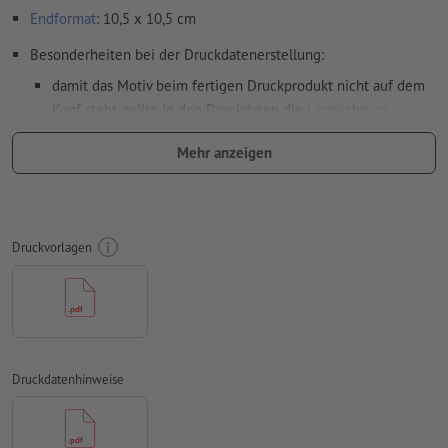
Endformat
: 10,5 x 10,5 cm
Besonderheiten bei der Druckdatenerstellung:
damit das Motiv beim fertigen Druckprodukt nicht auf dem
Kopf steht, sollte in den Druckdaten die
Leserichtung
berücksichtigt werden
Mehr anzeigen
Auflösung:
300 dpi
umlaufend 2 mm
Beschnitt
anlegen, wichtige Informationen
mit mind. 4 mm Abstand zum Endformat
Druckvorlagen
Farbmodus:
CMYK, FOGRA51 (PSO Coated v3) für gestrichene
Papiere, FOGRA52 (PSO Uncoated v3 FOGRA52) für
ungestrichene Papiere
Rechtschreib- und Satzfehler
werden von uns nicht geprüft
Druckdatenhinweise
Überdruckeneinstellungen
werden von uns nicht geprüft
Kommentare
werden gelöscht und nicht gedruckt