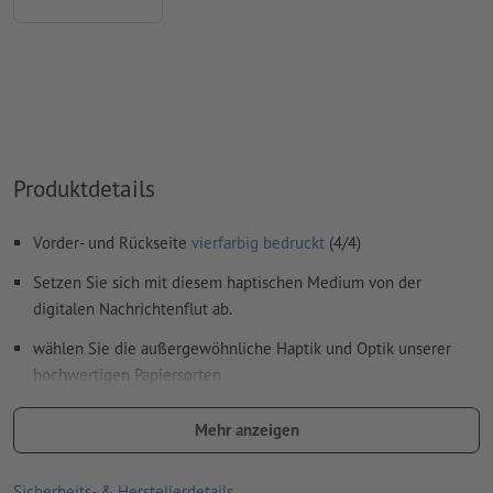
Inhalte von
Formularfeldern
werden mitgedruckt
Wie lege ich Druckdaten richtig an?
Produktdetails
Vorder- und Rückseite
vierfarbig bedruckt
(4/4)
Setzen Sie sich mit diesem haptischen Medium von der
digitalen Nachrichtenflut ab.
wählen Sie die außergewöhnliche Haptik und Optik unserer
hochwertigen Papiersorten
hochwertige Gmund Papiersorten exklusiv nur bei
Mehr anzeigen
Onlineprinters
Sicherheits- & Herstellerdetails