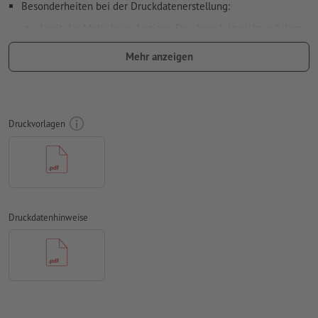
Besonderheiten bei der Druckdatenerstellung:
damit das Motiv beim fertigen Druckprodukt nicht auf dem
Kopf steht, sollte in den Druckdaten die
Leserichtung
Mehr anzeigen
berücksichtigt werden
Auflösung:
300 dpi
umlaufend 2 mm
Beschnitt
anlegen, wichtige Informationen
Druckvorlagen
mit mind. 4 mm Abstand zum Endformat
Schriften
müssen vollständig eingebettet oder in Kurven
konvertiert werden
Farbmodus:
CMYK, FOGRA51 (PSO Coated v3) für gestrichene
Papiere, FOGRA52 (PSO Uncoated v3 FOGRA52) für
Druckdatenhinweise
ungestrichene Papiere
Rechtschreib- und Satzfehler
werden von uns nicht geprüft
Überdruckeneinstellungen
werden von uns nicht geprüft
Kommentare
werden gelöscht und nicht gedruckt