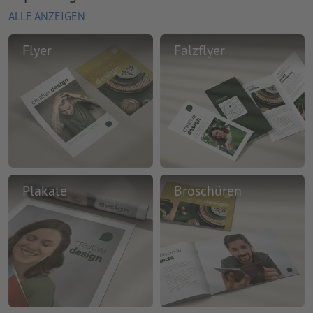
ALLE ANZEIGEN
Flyer
Falzflyer
Plakate
Broschüren