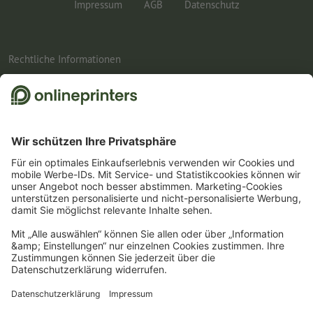
Impressum
AGB
Datenschutz
Rechtliche Informationen
1
Einfach den passenden Gutscheincode BROCHURESALE8, BROCHURESALE10 oder
BROCHURESALE12 im dafür vorgesehenen Feld im Warenkorb eintragen und auf
die gesamte Broschüren- und Katalog-Kategorie sparen. Der Mindestbestellwert
beträgt für den 8-%-Gutschein 150 Euro, für den 10-%-Gutschein 500 Euro und für
den 12-%-Gutschein 1.200 Euro. Es gilt der jeweils erreichte Netto-Bestellwert. Pro
Bestellung ist nur ein Gutscheincode einlösbar. Mehrfach einlösbar. Keine
Barauszahlung. Nicht mit weiteren Aktionen kombinierbar. Die Aktion gilt bis
einschließlich 31.8.2026.
2
Einfach den Gutscheincode CALENDARS10-26 im dafür vorgesehenen Feld im
Warenkorb eintragen und auf ausgewählte Produkte sparen. Kein
Mindestbestellwert. Mehrfach einlösbar. Keine Barauszahlung. Nicht mit weiteren
Aktionen kombinierbar. Die Aktion gilt bis einschliesslich 31.08.2026.
3
Sie erhalten zunächst eine E-Mail, in der Sie die Anmeldung zum Newsletter durch
einen Klick bestätigen. Erst dann senden wir Ihnen den Rabattcode und künftig
unseren Newsletter zu. Natürlich können Sie sich jederzeit wieder abmelden.
Maximale Höhe des Rabatts: 150 € des Bestellwerts (netto). Einmalig einlösbar.
Kein Mindestbestellwert. Keine Barauszahlung. Nicht mit weiteren Aktionen oder