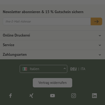
Newsletter abonnieren & 15 % Gutschein sichern
Online Druckerei
Über Onlineprinters
Service
Presse
Zahlungsarten
Zahlungsarten
Jobs & Karriere
Versand
Vorkasse
Italien
DEU
|
ITA
Umweltschutz
Reklamation
Kontakt
op.premium
Vertrag widerrufen
FAQ