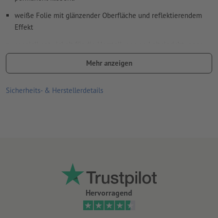
weiße Folie mit glänzender Oberfläche und reflektierendem
Effekt
speziell entwickelt für die Herstellung von Leiteinrichtungen
und Hinweistafeln sowie reflekierender Werbung, für die ein
Mehr anzeigen
Mindestmaß an Retroreflexionen ausreichend ist
(Anforderungsklasse RA1, Aufbau A, ehemals Typ I)
Sicherheits- & Herstellerdetails
Anforderungen der DIN 67510 (Mindestanforderungen für
nachleuchtende Produkte) werden erfüllt
gute UV- und Temperaturbeständigkeit
für den Einsatz im Innen- und Außenbereich geeignet
Rückseite ungeschlitzt
je länger die Aufkleber an einer Stelle kleben, desto
schwieriger lassen sie sich ablösen
Hervorragend
Hinweis:
Der zu beklebende Untergrund muss frei von Staub,