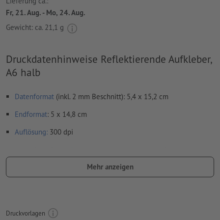
Lieferung ca.:
Fr, 21. Aug. - Mo, 24. Aug.
Gewicht: ca.
21,1 g
Druckdatenhinweise Reflektierende Aufkleber,
A6 halb
Datenformat
(inkl. 2 mm Beschnitt): 5,4 x 15,2 cm
Endformat
: 5 x 14,8 cm
Auflösung:
300 dpi
umlaufend 2 mm
Beschnitt
anlegen, wichtige Informationen
mit mind. 4 mm Abstand zum Endformat
Mehr anzeigen
Schriften
müssen vollständig eingebettet oder in Kurven
konvertiert werden
Farbmodus:
CMYK, FOGRA51 (PSO Coated v3) für gestrichene
Druckvorlagen