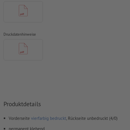
Papiere
Rechtschreib- und Satzfehler
werden von uns nicht geprüft
Überdruckeneinstellungen
werden von uns nicht geprüft
Transparenzen
müssen generell reduziert werden
Druckdatenhinweise
Kommentare
werden gelöscht und nicht gedruckt
Inhalte von
Formularfeldern
werden mitgedruckt
Wie lege ich Druckdaten richtig an?
Produktdetails
Vorderseite
vierfarbig bedruckt
, Rückseite unbedruckt (4/0)
permanent klebend