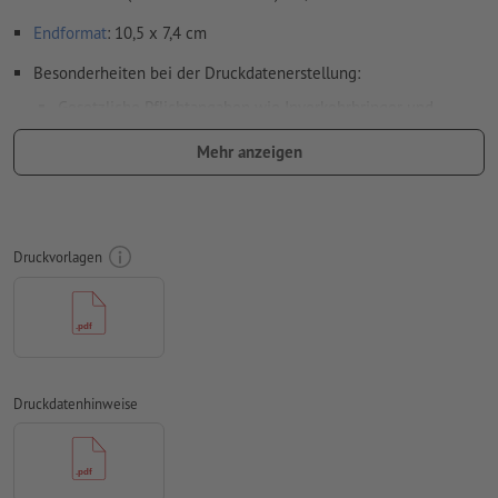
Endformat
: 10,5 x 7,4 cm
Besonderheiten bei der Druckdatenerstellung:
Gesetzliche Pflichtangaben wie Inverkehrbringer und
Sicherheitsangaben werden bei der Produktion von uns
Mehr anzeigen
automatisch eingefügt. Bitte beachten Sie dafür das
vorgesehene Feld in unserer Druckvorlage. Das Feld darf
nicht entfernt oder anderweitig platziert werden.
Legen Sie bei dunklen Designs die Pflichtangaben in Weiß
Druckvorlagen
an, um Lesbarkeit zu gewährleisten.
Auflösung:
300 dpi
umlaufend 3 mm
Beschnitt
anlegen, wichtige Informationen
mit mind. 5 mm Abstand zum Endformat
Druckdatenhinweise
Schriften
müssen vollständig eingebettet oder in Kurven
konvertiert werden
Farbmodus:
CMYK, FOGRA51 (PSO Coated v3)