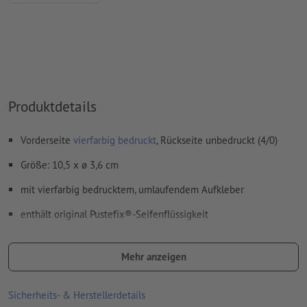
Rechtschreib- und Satzfehler
werden von uns nicht geprüft
Überdruckeneinstellungen
werden von uns nicht geprüft
Kommentare
werden gelöscht und nicht gedruckt
Inhalte von
Formularfeldern
werden mitgedruckt
Produktdetails
Wie lege ich Druckdaten richtig an?
Vorderseite
vierfarbig bedruckt
, Rückseite unbedruckt (4/0)
Größe: 10,5 x ø 3,6 cm
mit vierfarbig bedrucktem, umlaufendem Aufkleber
enthält original Pustefix®-Seifenflüssigkeit
in acht verschiedenen Gehäusefarben verfügbar
Mehr anzeigen
Bitte beachten Sie, dass die dargestellten Farben auf dem
Bildschirm aufgrund der Lichtverhältnisse oder der
Sicherheits- & Herstellerdetails
Monitoreinstellung von den tatsächlichen Produktfarben