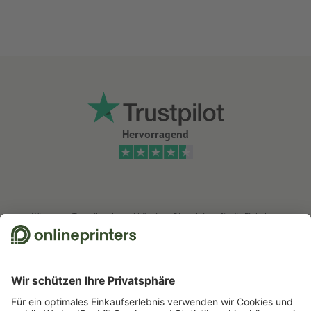
abweichen können
Füllmenge: 60 ml
Hervorragend
Wir nutzen Trustpilot als unabhängigen Dienstleister für die Einholung von
Bewertungen. Welche Maßnahmen Trustpilot trifft, um sicherzustellen, dass
es sich um echte Bewertungen handelt, finden Sie
hier
.
Start
Werbeartikel
Freizeit & Outdoor
Seifenblasen
Seifenblasen, 10,5 x