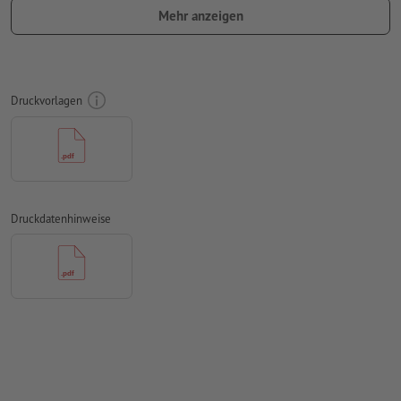
verwenden Sie keine Effekte wie Schatten, Verläufe, Raster,
Mehr anzeigen
Transparenzen usw.
Schriftgröße: mindestens 7 Pt, dünnste Linie der Schrift 0,2
mm
Druckvorlagen
Unser Tipp:
Verwenden Sie serifenlose Schriften wie Arial,
Verdana oder Helvetica für einen optimalen Abdruck
Abstand Motiv zum Endformat: mindestens 1 mm
Linienstärke: mindestens 1 Pt (0,4 mm)
Druckdatenhinweise
Auflösung:
600 dpi
Wie lege ich Druckdaten richtig an?