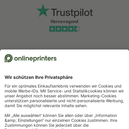
Hervorragend
Wir nutzen Trustpilot als unabhängigen Dienstleister für die Einholung von
Bewertungen. Welche Maßnahmen Trustpilot trifft, um sicherzustellen, dass
es sich um echte Bewertungen handelt, finden Sie
hier
.
Start
Bürobedarf
Stempel
Holzstempel
Holzstempel inkl. Stempelplatte
Newsletter abonnieren & 15 % Gutschein sichern