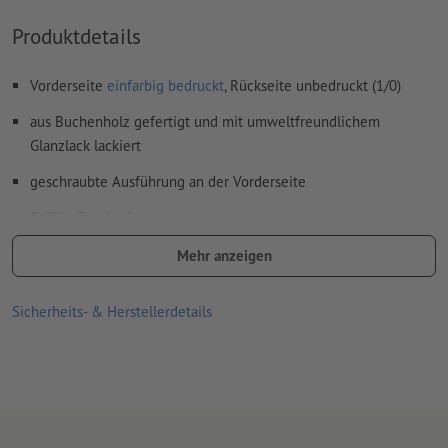
Produktdetails
Vorderseite
einfarbig bedruckt
, Rückseite unbedruckt (1/0)
aus Buchenholz gefertigt und mit umweltfreundlichem
Glanzlack lackiert
geschraubte Ausführung an der Vorderseite
Griff in Tropfenform
Die Stempel sind in verschiedensten Größen erhältlich, von
Mehr anzeigen
Rechteckig bis Rund
Sicherheits- & Herstellerdetails