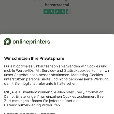
Hervorragend
Wir nutzen Trustpilot als unabhängigen Dienstleister für die Einholung von
Bewertungen. Welche Maßnahmen Trustpilot trifft, um sicherzustellen, dass
es sich um echte Bewertungen handelt, finden Sie
hier
.
Start
Bürobedarf
Stempel
Taschenstempel
Stempelplatte für Trodat
Pocket Printy 9511
Newsletter abonnieren & 15 % Gutschein sichern