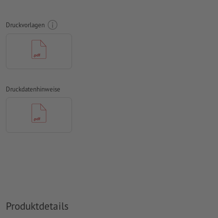
Schriftgröße: mindestens 7 Pt, dünnste Linie der Schrift 0,2
mm
Druckvorlagen
Unser Tipp:
Verwenden Sie serifenlose Schriften wie Arial,
Verdana oder Helvetica für einen optimalen Abdruck
Abstand Motiv zum Endformat: mindestens 1 mm
Linienstärke: mindestens 1 Pt (0,4 mm)
Druckdatenhinweise
Auflösung:
600 dpi
Wie lege ich Druckdaten richtig an?
Produktdetails