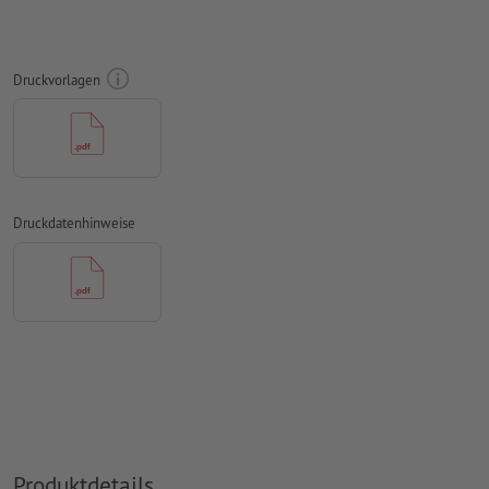
umlaufend 10 mm
Beschnitt
anlegen, wichtige Informationen
mit mind. 4 mm Abstand zum Endformat
Druckvorlagen
Schriften
müssen vollständig eingebettet oder in Kurven
konvertiert werden
Farbmodus:
CMYK, FOGRA51 (PSO Coated v3) für gestrichene
Papiere
Druckdatenhinweise
Rechtschreib- und Satzfehler
werden von uns nicht geprüft
Überdruckeneinstellungen
werden von uns nicht geprüft
Kommentare
werden gelöscht und nicht gedruckt
Inhalte von
Formularfeldern
werden mitgedruckt
Wie lege ich Druckdaten richtig an?
Produktdetails