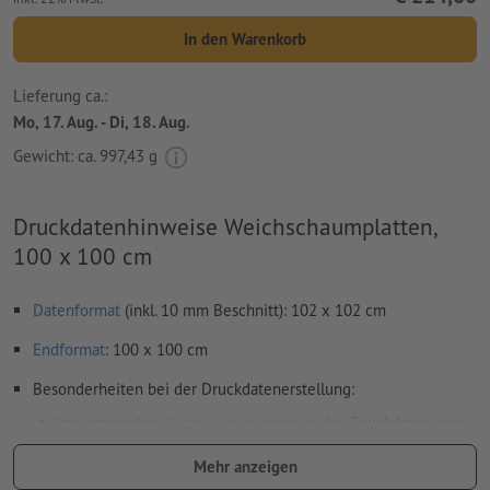
In den Warenkorb
Lieferung ca.:
Mo, 17. Aug. - Di, 18. Aug.
Gewicht: ca.
997,43 g
Druckdatenhinweise Weichschaumplatten,
100 x 100 cm
Datenformat
(inkl. 10 mm Beschnitt): 102 x 102 cm
Endformat
: 100 x 100 cm
Besonderheiten bei der Druckdatenerstellung:
bei optionalem
Konturschnitt
muss in den Druckdaten eine
zusätzliche Schnittkontur angelegt werden
Mehr anzeigen
Auflösung:
150 dpi