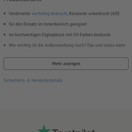
Vorderseite
vierfarbig bedruckt
, Rückseite unbedruckt (4/0)
für den Einsatz im Innenbereich geeignet
im hochwertigen Digitaldruck mit UV-Farben bedruckt
Wie wichtig ist die Außenwerbung noch? Das und vieles mehr
können Sie
hier
nachlesen
Für jeden Druckauftrag kann nur ein Motiv hochgeladen
Mehr anzeigen
werden.
Sicherheits- & Herstellerdetails