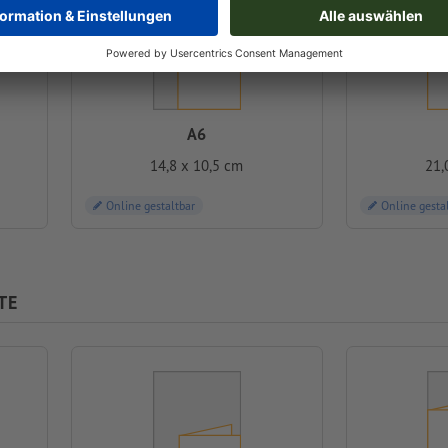
A6
14,8 x 10,5 cm
21,
Online gestaltbar
Online gesta
TE