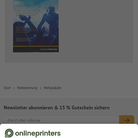
Start
Wahlwerbung
Wahlplakate
Newsletter abonnieren & 15 % Gutschein sichern