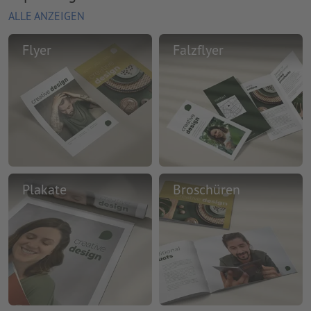
ALLE ANZEIGEN
Flyer
Falzflyer
Plakate
Broschüren