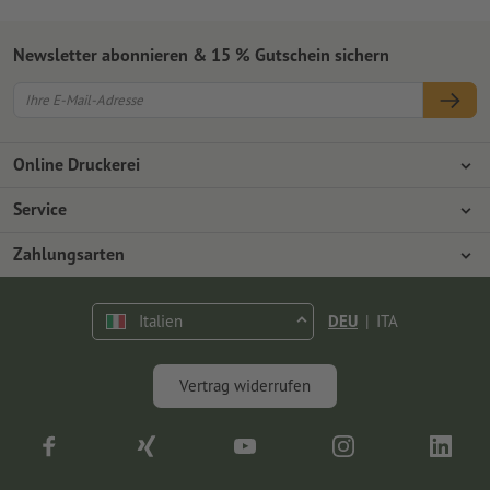
Newsletter abonnieren & 15 % Gutschein sichern
Online Druckerei
Über Onlineprinters
Service
Presse
Zahlungsarten
Zahlungsarten
Jobs & Karriere
Versand
Vorkasse
Italien
DEU
|
ITA
Umweltschutz
Reklamation
Kontakt
op.premium
Vertrag widerrufen
FAQ