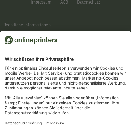
Impressum
AGB
Datenschutz
Rechtliche Informationen
1
Einfach den passenden Gutscheincode BROCHURESALE8, BROCHURESALE10 oder
BROCHURESALE12 im dafür vorgesehenen Feld im Warenkorb eintragen und auf
die gesamte Broschüren- und Katalog-Kategorie sparen. Der Mindestbestellwert
beträgt für den 8-%-Gutschein 150 Euro, für den 10-%-Gutschein 500 Euro und für
den 12-%-Gutschein 1.200 Euro. Es gilt der jeweils erreichte Netto-Bestellwert. Pro
Bestellung ist nur ein Gutscheincode einlösbar. Mehrfach einlösbar. Keine
Barauszahlung. Nicht mit weiteren Aktionen kombinierbar. Die Aktion gilt bis
einschließlich 31.8.2026.
2
Einfach den Gutscheincode CALENDARS10-26 im dafür vorgesehenen Feld im
Warenkorb eintragen und auf ausgewählte Produkte sparen. Kein
Mindestbestellwert. Mehrfach einlösbar. Keine Barauszahlung. Nicht mit weiteren
Aktionen kombinierbar. Die Aktion gilt bis einschliesslich 31.08.2026.
3
Sie erhalten zunächst eine E-Mail, in der Sie die Anmeldung zum Newsletter durch
einen Klick bestätigen. Erst dann senden wir Ihnen den Rabattcode und künftig
unseren Newsletter zu. Natürlich können Sie sich jederzeit wieder abmelden.
Maximale Höhe des Rabatts: 150 € des Bestellwerts (netto). Einmalig einlösbar.
Kein Mindestbestellwert. Keine Barauszahlung. Nicht mit weiteren Aktionen oder