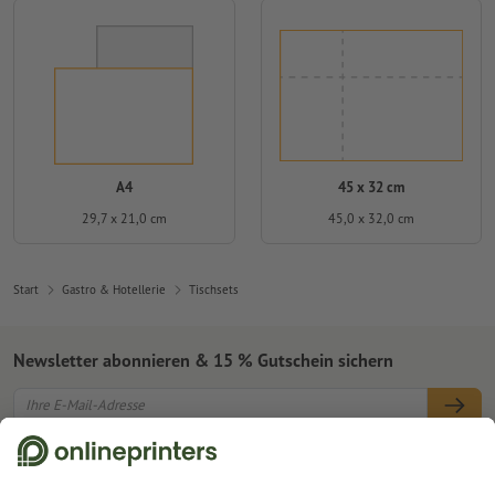
A4
45 x 32 cm
29,7 x 21,0 cm
45,0 x 32,0 cm
Start
Gastro & Hotellerie
Tischsets
Newsletter abonnieren & 15 % Gutschein sichern
Online Druckerei